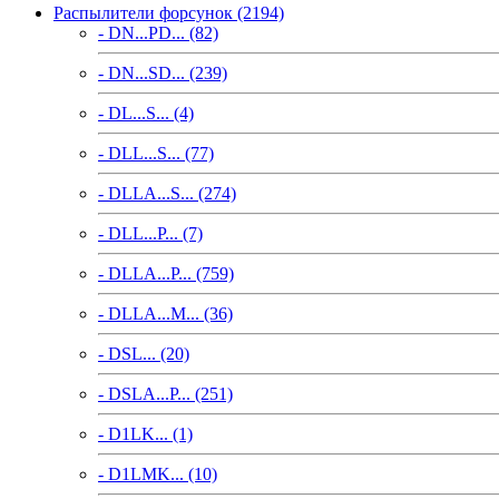
Распылители форсунок (2194)
- DN...PD... (82)
- DN...SD... (239)
- DL...S... (4)
- DLL...S... (77)
- DLLA...S... (274)
- DLL...P... (7)
- DLLA...P... (759)
- DLLA...M... (36)
- DSL... (20)
- DSLA...P... (251)
- D1LK... (1)
- D1LMK... (10)