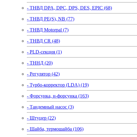
- ТНВД DPA, DPC, DPS, DES, EPIC (68)
- ТНВД PE(S), NB (77)
- ТНВД Motorpal (7)
- ТНВД CR (48)
- PLD-секция (1)
- ТННД (20)
- Регулятор (42)
- Турбо-корректор (LDA) (19)
- Форсунка, н-форсунка (163)
- Тандемный насос (3)
- Штуцер (22)
- Шайба, термошайба (106)