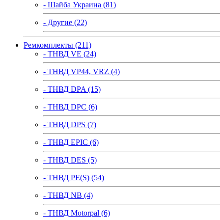
- Шайба Украина (81)
- Другие (22)
Ремкомплекты (211)
- ТНВД VE (24)
- ТНВД VP44, VRZ (4)
- ТНВД DPA (15)
- ТНВД DPC (6)
- ТНВД DPS (7)
- ТНВД EPIC (6)
- ТНВД DES (5)
- ТНВД PE(S) (54)
- ТНВД NB (4)
- ТНВД Motorpal (6)