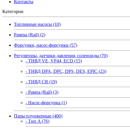
Контакты
Категории
Топливные насосы (10)
Рампы (Rail) (2)
Форсунки, насос-форсунки (57)
Регуляторы, датчики давления, соленоиды (70)
- ТНВД VE, VP44, ECD (15)
- ТНВД DPA, DPC, DPS, DES, EPIC (23)
- ТНВД CR (19)
- Рампа (Rail) (3)
- Насос-форсунка (1)
Пары плунжерные (400)
- Тип A (76)