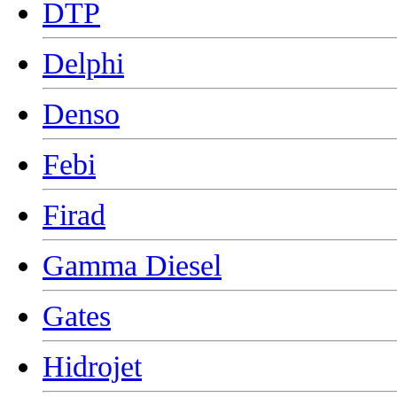
DTP
Delphi
Denso
Febi
Firad
Gamma Diesel
Gates
Hidrojet