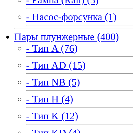
- Насос-форсунка (1)
Пары плунжерные (400)
- Тип A (76)
- Тип AD (15)
- Тип NB (5)
- Тип H (4)
- Тип K (12)
- Тип KD (4)