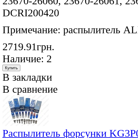
23670-26060, 23670-26061, 23
DCRI200420
Примечание: распылитель A
2719.91грн.
Наличие: 2
В закладки
В сравнение
Распылитель форсунки KG3P0