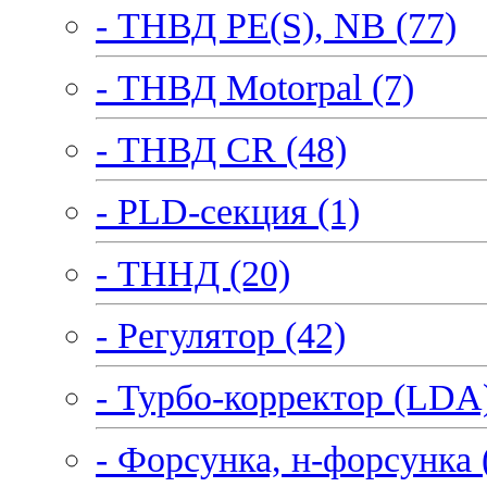
- ТНВД PE(S), NB (77)
- ТНВД Motorpal (7)
- ТНВД CR (48)
- PLD-секция (1)
- ТННД (20)
- Регулятор (42)
- Турбо-корректор (LDA)
- Форсунка, н-форсунка 