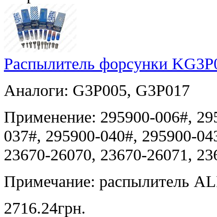
Распылитель форсунки KG3P0
Аналоги: G3P005, G3P017
Применение: 295900-006#, 295
037#, 295900-040#, 295900-04
23670-26070, 23670-26071, 23
Примечание: распылитель A
2716.24грн.