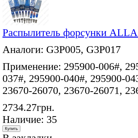
Распылитель форсунки ALLA
Аналоги: G3P005, G3P017
Применение: 295900-006#, 295
037#, 295900-040#, 295900-04
23670-26070, 23670-26071, 23
2734.27грн.
Наличие: 35
В закладки