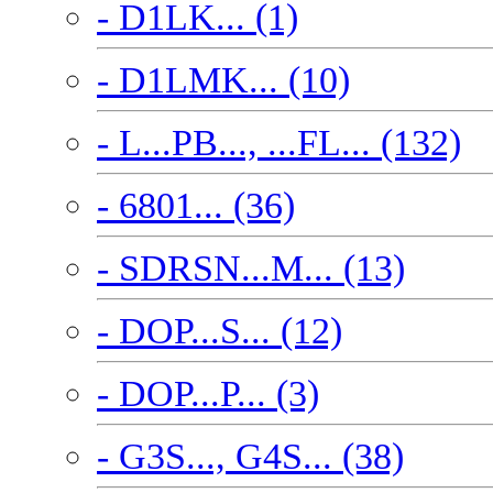
- D1LK... (1)
- D1LMK... (10)
- L...PB..., ...FL... (132)
- 6801... (36)
- SDRSN...M... (13)
- DOP...S... (12)
- DOP...P... (3)
- G3S..., G4S... (38)