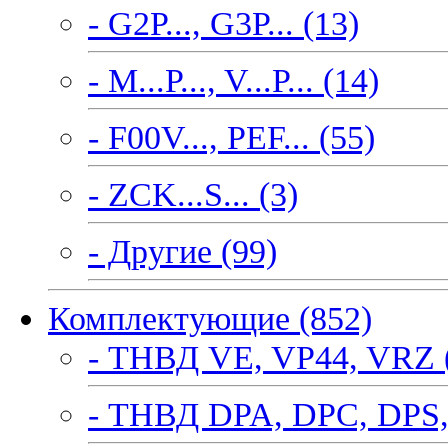
- G2P..., G3P... (13)
- M...P..., V...P... (14)
- F00V..., PEF... (55)
- ZCK...S... (3)
- Другие (99)
Комплектующие (852)
- ТНВД VE, VP44, VRZ 
- ТНВД DPA, DPC, DPS,