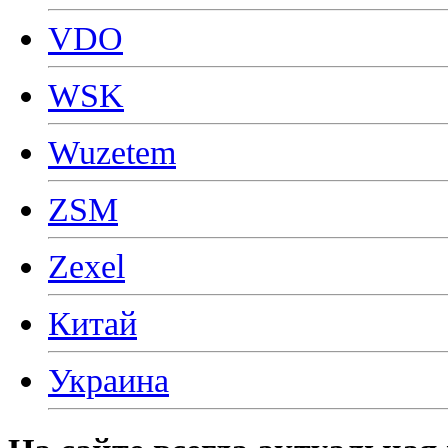
VDO
WSK
Wuzetem
ZSM
Zexel
Китай
Украина