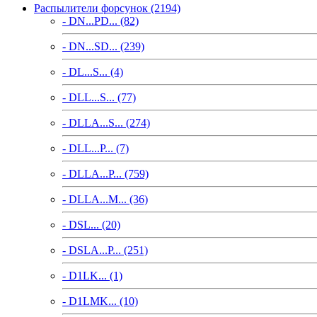
Распылители форсунок (2194)
- DN...PD... (82)
- DN...SD... (239)
- DL...S... (4)
- DLL...S... (77)
- DLLA...S... (274)
- DLL...P... (7)
- DLLA...P... (759)
- DLLA...M... (36)
- DSL... (20)
- DSLA...P... (251)
- D1LK... (1)
- D1LMK... (10)