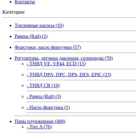
Контакты
Категории
Топливные насосы (10)
Рампы (Rail) (2)
Форсунки, насос-форсунки (57)
Регуляторы, датчики давления, соленоиды (70)
- ТНВД VE, VP44, ECD (15)
- ТНВД DPA, DPC, DPS, DES, EPIC (23)
- ТНВД CR (19)
- Рампа (Rail) (3)
- Насос-форсунка (1)
Пары плунжерные (400)
- Тип A (76)