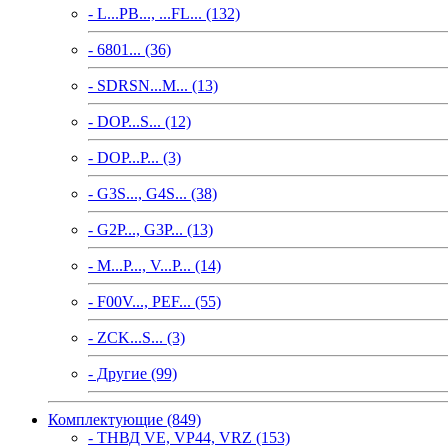
- L...PB..., ...FL... (132)
- 6801... (36)
- SDRSN...M... (13)
- DOP...S... (12)
- DOP...P... (3)
- G3S..., G4S... (38)
- G2P..., G3P... (13)
- M...P..., V...P... (14)
- F00V..., PEF... (55)
- ZCK...S... (3)
- Другие (99)
Комплектующие (849)
- ТНВД VE, VP44, VRZ (153)