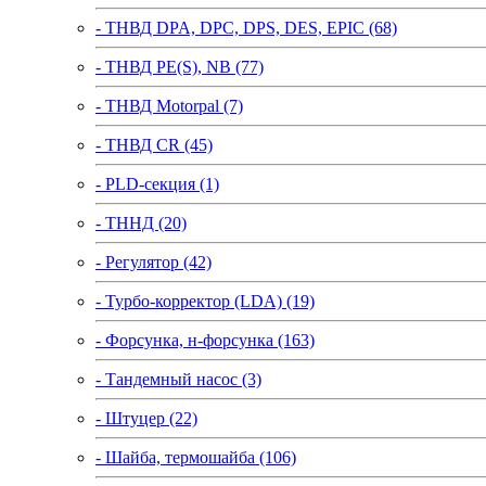
- ТНВД DPA, DPC, DPS, DES, EPIC (68)
- ТНВД PE(S), NB (77)
- ТНВД Motorpal (7)
- ТНВД CR (45)
- PLD-секция (1)
- ТННД (20)
- Регулятор (42)
- Турбо-корректор (LDA) (19)
- Форсунка, н-форсунка (163)
- Тандемный насос (3)
- Штуцер (22)
- Шайба, термошайба (106)