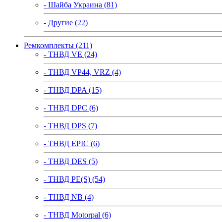
- Шайба Украина (81)
- Другие (22)
Ремкомплекты (211)
- ТНВД VE (24)
- ТНВД VP44, VRZ (4)
- ТНВД DPA (15)
- ТНВД DPC (6)
- ТНВД DPS (7)
- ТНВД EPIC (6)
- ТНВД DES (5)
- ТНВД PE(S) (54)
- ТНВД NB (4)
- ТНВД Motorpal (6)