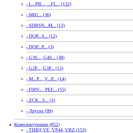
- L...PB..., ...FL... (132)
- 6801... (36)
- SDRSN...M... (13)
- DOP...S... (12)
- DOP...P... (3)
- G3S..., G4S... (38)
- G2P..., G3P... (13)
- M...P..., V...P... (14)
- F00V..., PEF... (55)
- ZCK...S... (3)
- Другие (99)
Комплектующие (852)
- ТНВД VE, VP44, VRZ (153)