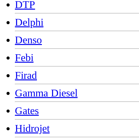
DTP
Delphi
Denso
Febi
Firad
Gamma Diesel
Gates
Hidrojet