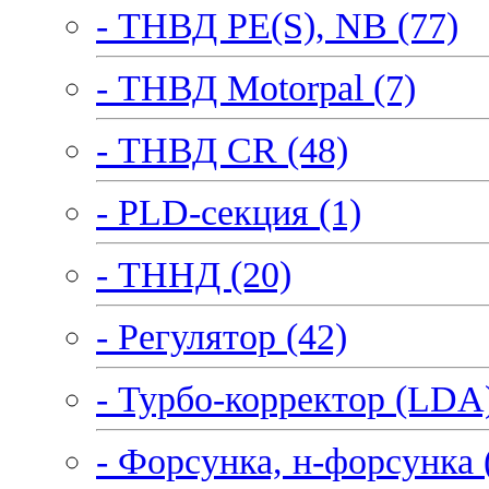
- ТНВД PE(S), NB (77)
- ТНВД Motorpal (7)
- ТНВД CR (48)
- PLD-секция (1)
- ТННД (20)
- Регулятор (42)
- Турбо-корректор (LDA)
- Форсунка, н-форсунка 