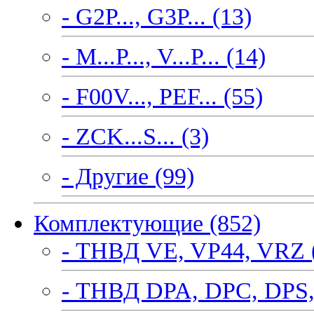
- G2P..., G3P... (13)
- M...P..., V...P... (14)
- F00V..., PEF... (55)
- ZCK...S... (3)
- Другие (99)
Комплектующие (852)
- ТНВД VE, VP44, VRZ 
- ТНВД DPA, DPC, DPS,