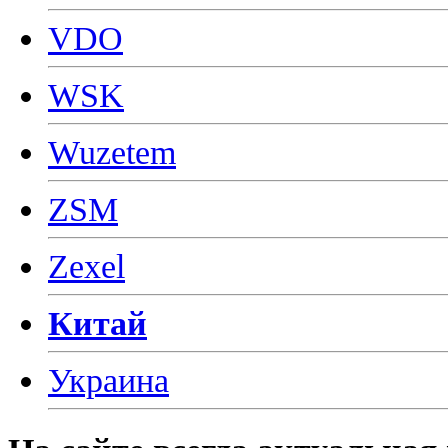
VDO
WSK
Wuzetem
ZSM
Zexel
Китай
Украина