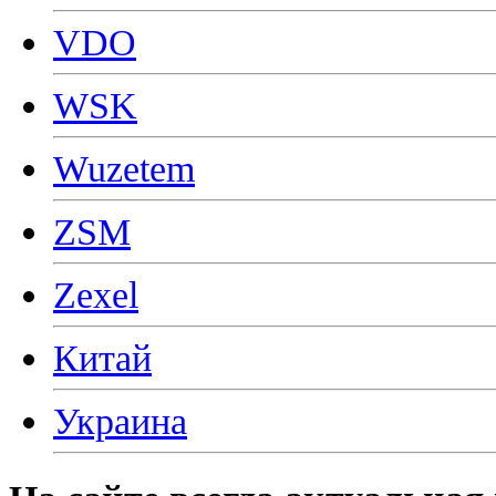
VDO
WSK
Wuzetem
ZSM
Zexel
Китай
Украина