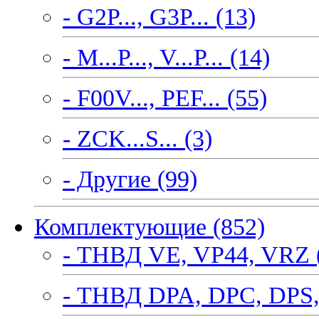
- G2P..., G3P... (13)
- M...P..., V...P... (14)
- F00V..., PEF... (55)
- ZCK...S... (3)
- Другие (99)
Комплектующие (852)
- ТНВД VE, VP44, VRZ 
- ТНВД DPA, DPC, DPS,