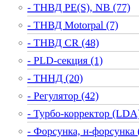
- ТНВД PE(S), NB (77)
- ТНВД Motorpal (7)
- ТНВД CR (48)
- PLD-секция (1)
- ТННД (20)
- Регулятор (42)
- Турбо-корректор (LDA)
- Форсунка, н-форсунка 