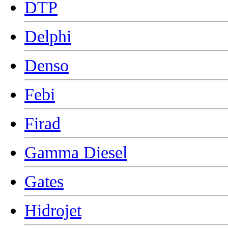
DTP
Delphi
Denso
Febi
Firad
Gamma Diesel
Gates
Hidrojet