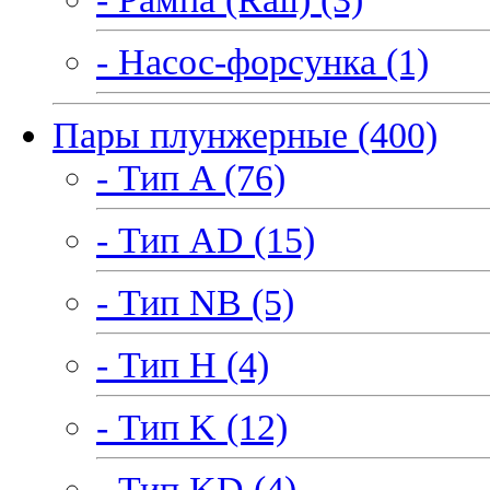
- Насос-форсунка (1)
Пары плунжерные (400)
- Тип A (76)
- Тип AD (15)
- Тип NB (5)
- Тип H (4)
- Тип K (12)
- Тип KD (4)