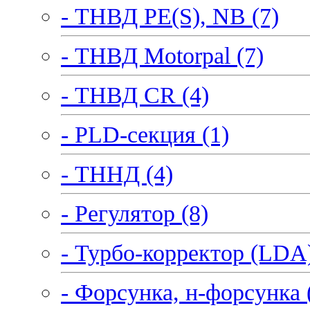
- ТНВД PE(S), NB (7)
- ТНВД Motorpal (7)
- ТНВД CR (4)
- PLD-секция (1)
- ТННД (4)
- Регулятор (8)
- Турбо-корректор (LDA)
- Форсунка, н-форсунка 