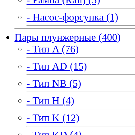
- Насос-форсунка (1)
Пары плунжерные (400)
- Тип A (76)
- Тип AD (15)
- Тип NB (5)
- Тип H (4)
- Тип K (12)
- Тип KD (4)