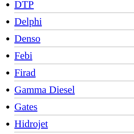
DTP
Delphi
Denso
Febi
Firad
Gamma Diesel
Gates
Hidrojet