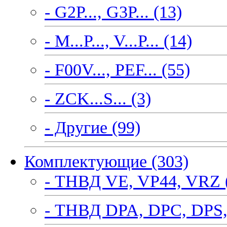
- G2P..., G3P... (13)
- M...P..., V...P... (14)
- F00V..., PEF... (55)
- ZCK...S... (3)
- Другие (99)
Комплектующие (303)
- ТНВД VE, VP44, VRZ 
- ТНВД DPA, DPC, DPS,