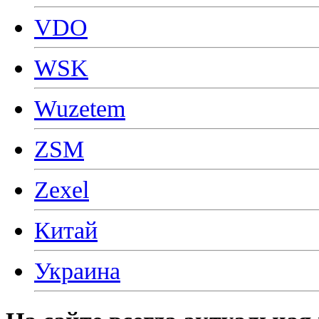
VDO
WSK
Wuzetem
ZSM
Zexel
Китай
Украина