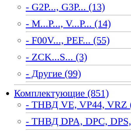
- G2P..., G3P... (13)
- M...P..., V...P... (14)
- F00V..., PEF... (55)
- ZCK...S... (3)
- Другие (99)
Комплектующие (851)
- ТНВД VE, VP44, VRZ 
- ТНВД DPA, DPC, DPS,