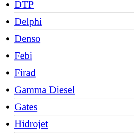
DTP
Delphi
Denso
Febi
Firad
Gamma Diesel
Gates
Hidrojet