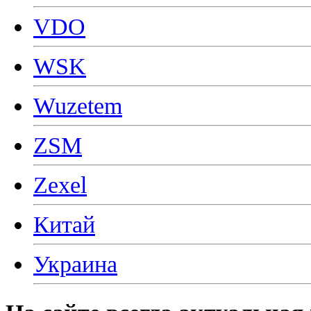
VDO
WSK
Wuzetem
ZSM
Zexel
Китай
Украина