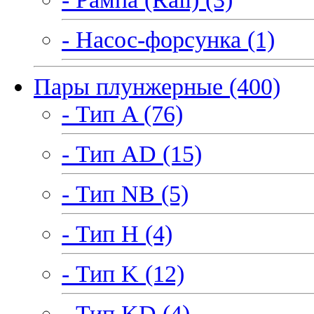
- Насос-форсунка (1)
Пары плунжерные (400)
- Тип A (76)
- Тип AD (15)
- Тип NB (5)
- Тип H (4)
- Тип K (12)
- Тип KD (4)