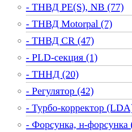
- ТНВД PE(S), NB (77)
- ТНВД Motorpal (7)
- ТНВД CR (47)
- PLD-секция (1)
- ТННД (20)
- Регулятор (42)
- Турбо-корректор (LDA)
- Форсунка, н-форсунка 