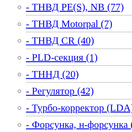
- ТНВД PE(S), NB (77)
- ТНВД Motorpal (7)
- ТНВД CR (40)
- PLD-секция (1)
- ТННД (20)
- Регулятор (42)
- Турбо-корректор (LDA)
- Форсунка, н-форсунка 