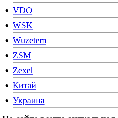
VDO
WSK
Wuzetem
ZSM
Zexel
Китай
Украина