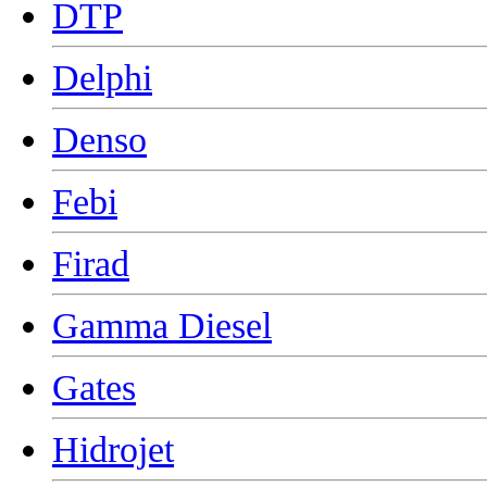
DTP
Delphi
Denso
Febi
Firad
Gamma Diesel
Gates
Hidrojet