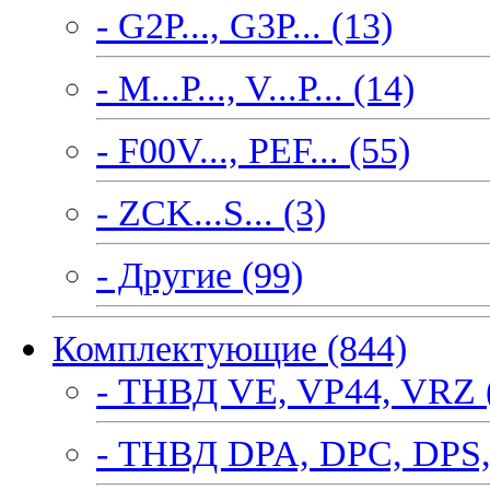
- G2P..., G3P... (13)
- M...P..., V...P... (14)
- F00V..., PEF... (55)
- ZCK...S... (3)
- Другие (99)
Комплектующие (844)
- ТНВД VE, VP44, VRZ 
- ТНВД DPA, DPC, DPS,