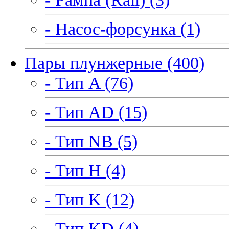
- Насос-форсунка (1)
Пары плунжерные (400)
- Тип A (76)
- Тип AD (15)
- Тип NB (5)
- Тип H (4)
- Тип K (12)
- Тип KD (4)