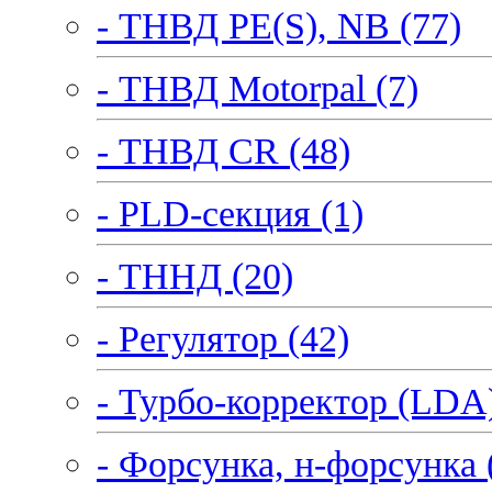
- ТНВД PE(S), NB (77)
- ТНВД Motorpal (7)
- ТНВД CR (48)
- PLD-секция (1)
- ТННД (20)
- Регулятор (42)
- Турбо-корректор (LDA)
- Форсунка, н-форсунка 