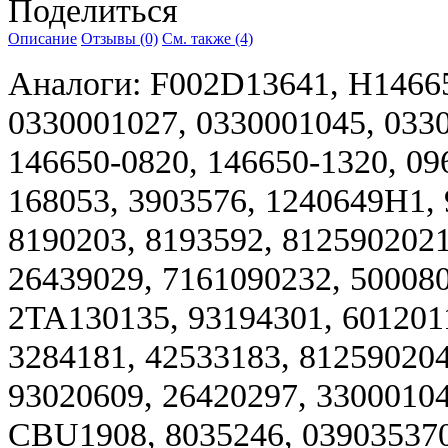
Поделиться
Описание
Отзывы (0)
См. также (4)
Аналоги: F002D13641, H14665
0330001027, 0330001045, 033
146650-0820, 146650-1320, 09
168053, 3903576, 1240649H1, 
8190203, 8193592, 812590202
26439029, 7161090232, 50008
2TA130135, 93194301, 601201
3284181, 42533183, 812590204
93020609, 26420297, 33000104
CBU1908, 8035246, 039035370