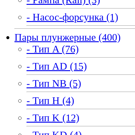
- Насос-форсунка (1)
Пары плунжерные (400)
- Тип A (76)
- Тип AD (15)
- Тип NB (5)
- Тип H (4)
- Тип K (12)
- Тип KD (4)