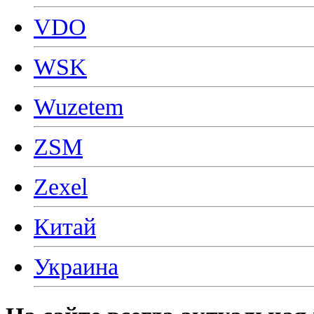
VDO
WSK
Wuzetem
ZSM
Zexel
Китай
Украина