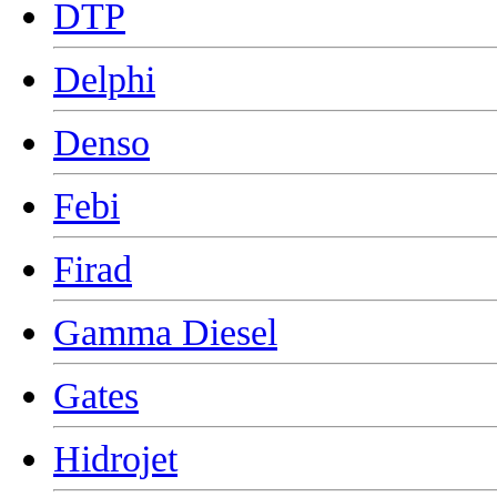
DTP
Delphi
Denso
Febi
Firad
Gamma Diesel
Gates
Hidrojet