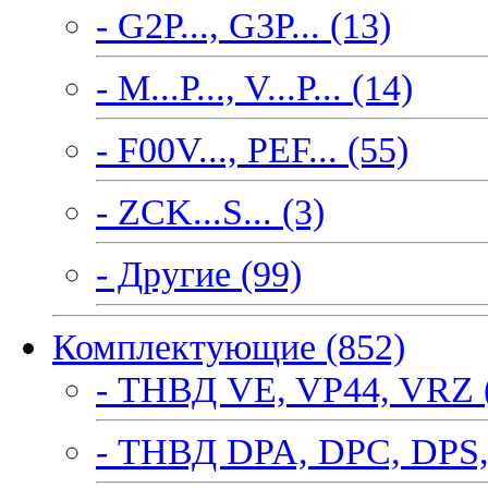
- G2P..., G3P... (13)
- M...P..., V...P... (14)
- F00V..., PEF... (55)
- ZCK...S... (3)
- Другие (99)
Комплектующие (852)
- ТНВД VE, VP44, VRZ 
- ТНВД DPA, DPC, DPS,