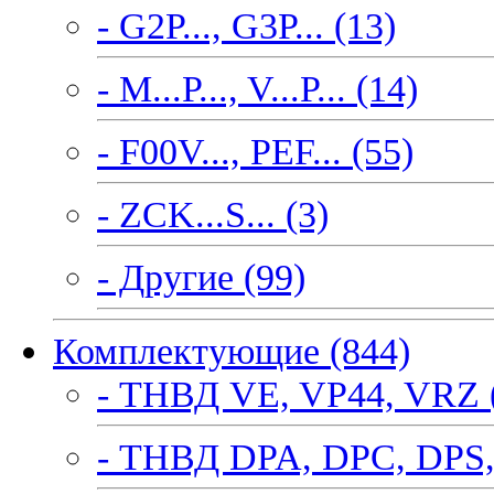
- G2P..., G3P... (13)
- M...P..., V...P... (14)
- F00V..., PEF... (55)
- ZCK...S... (3)
- Другие (99)
Комплектующие (844)
- ТНВД VE, VP44, VRZ 
- ТНВД DPA, DPC, DPS,