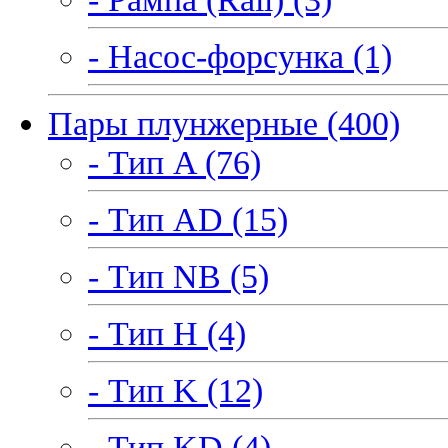
- Насос-форсунка (1)
Пары плунжерные (400)
- Тип A (76)
- Тип AD (15)
- Тип NB (5)
- Тип H (4)
- Тип K (12)
- Тип KD (4)