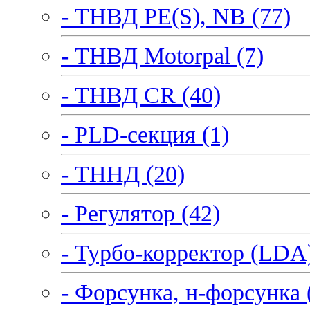
- ТНВД PE(S), NB (77)
- ТНВД Motorpal (7)
- ТНВД CR (40)
- PLD-секция (1)
- ТННД (20)
- Регулятор (42)
- Турбо-корректор (LDA)
- Форсунка, н-форсунка 