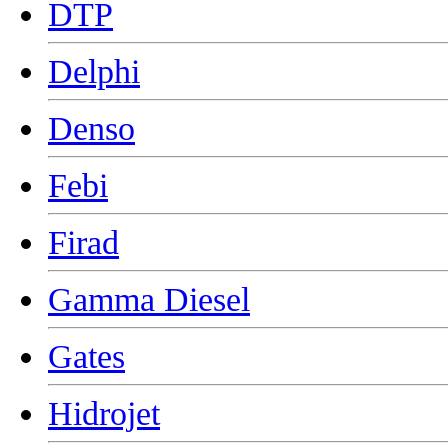
DTP
Delphi
Denso
Febi
Firad
Gamma Diesel
Gates
Hidrojet