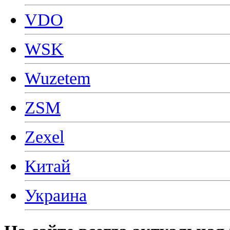
VDO
WSK
Wuzetem
ZSM
Zexel
Китай
Украина