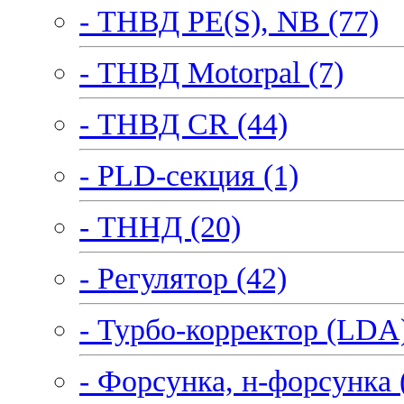
- ТНВД PE(S), NB (77)
- ТНВД Motorpal (7)
- ТНВД CR (44)
- PLD-секция (1)
- ТННД (20)
- Регулятор (42)
- Турбо-корректор (LDA)
- Форсунка, н-форсунка 