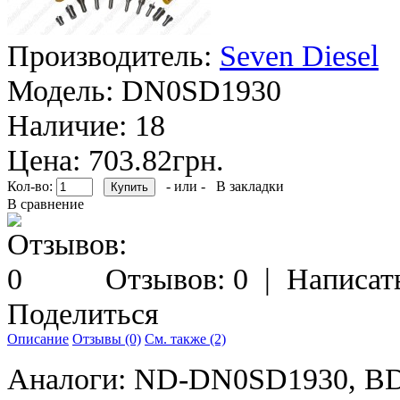
Производитель:
Seven Diesel
Модель:
DN0SD1930
Наличие:
18
Цена: 703.82грн.
Кол-во:
- или -
В закладки
В сравнение
Отзывов: 0
|
Написат
Поделиться
Описание
Отзывы (0)
См. также (2)
Аналоги: ND-DN0SD1930, B