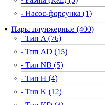
- Насос-форсунка (1)
Пары плунжерные (400)
- Тип A (76)
- Тип AD (15)
- Тип NB (5)
- Тип H (4)
- Тип K (12)
- Тип KD (4)