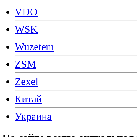
VDO
WSK
Wuzetem
ZSM
Zexel
Китай
Украина