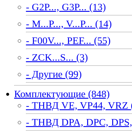
- G2P..., G3P... (13)
- M...P..., V...P... (14)
- F00V..., PEF... (55)
- ZCK...S... (3)
- Другие (99)
Комплектующие (848)
- ТНВД VE, VP44, VRZ 
- ТНВД DPA, DPC, DPS,