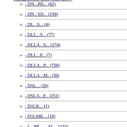
- DN...PD... (82)
- DN...SD... (239)
- DL...S... (4)
- DLL...S... (77)
- DLLA...S... (274)
- DLL...P... (7)
- DLLA...P... (759)
- DLLA...M... (36)
- DSL... (20)
- DSLA...P... (251)
- D1LK... (1)
- D1LMK... (10)
- L...PB..., ...FL... (132)