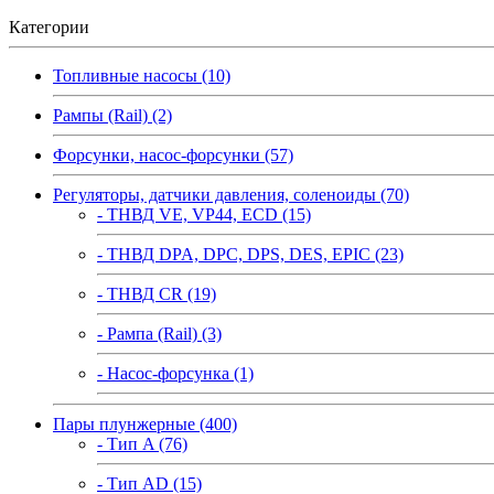
Категории
Топливные насосы (10)
Рампы (Rail) (2)
Форсунки, насос-форсунки (57)
Регуляторы, датчики давления, соленоиды (70)
- ТНВД VE, VP44, ECD (15)
- ТНВД DPA, DPC, DPS, DES, EPIC (23)
- ТНВД CR (19)
- Рампа (Rail) (3)
- Насос-форсунка (1)
Пары плунжерные (400)
- Тип A (76)
- Тип AD (15)