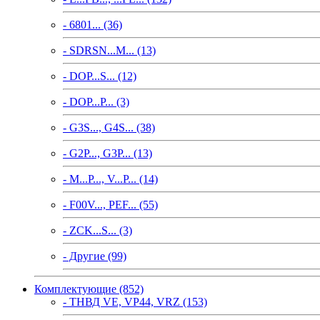
- 6801... (36)
- SDRSN...M... (13)
- DOP...S... (12)
- DOP...P... (3)
- G3S..., G4S... (38)
- G2P..., G3P... (13)
- M...P..., V...P... (14)
- F00V..., PEF... (55)
- ZCK...S... (3)
- Другие (99)
Комплектующие (852)
- ТНВД VE, VP44, VRZ (153)