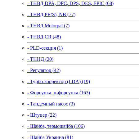
- ТНВД DPA, DPC, DPS, DES, EPIC (68)
- ТНВД PE(S), NB (77)
- ТНВД Motorpal (7)
- ТНВД CR (48)
- PLD-секция (1)
- ТННД (20)
- Регулятор (42)
- Турбо-корректор (LDA) (19)
- Форсунка, н-форсунка (163)
- Тандемный насос (3)
- Штуцер (22)
- Шайба, термошайба (106)
- Шайба Украина (81)