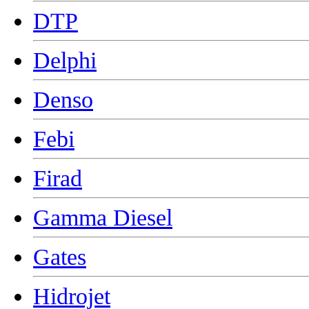
DTP
Delphi
Denso
Febi
Firad
Gamma Diesel
Gates
Hidrojet