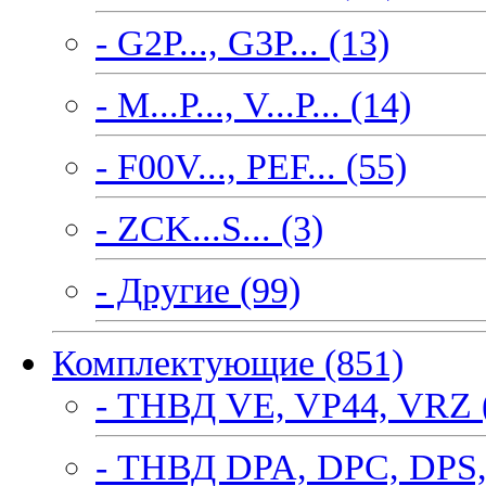
- G2P..., G3P... (13)
- M...P..., V...P... (14)
- F00V..., PEF... (55)
- ZCK...S... (3)
- Другие (99)
Комплектующие (851)
- ТНВД VE, VP44, VRZ 
- ТНВД DPA, DPC, DPS,