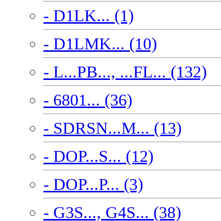
- D1LK... (1)
- D1LMK... (10)
- L...PB..., ...FL... (132)
- 6801... (36)
- SDRSN...M... (13)
- DOP...S... (12)
- DOP...P... (3)
- G3S..., G4S... (38)