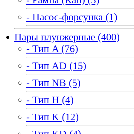
- Насос-форсунка (1)
Пары плунжерные (400)
- Тип A (76)
- Тип AD (15)
- Тип NB (5)
- Тип H (4)
- Тип K (12)
- Тип KD (4)