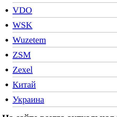
VDO
WSK
Wuzetem
ZSM
Zexel
Китай
Украина