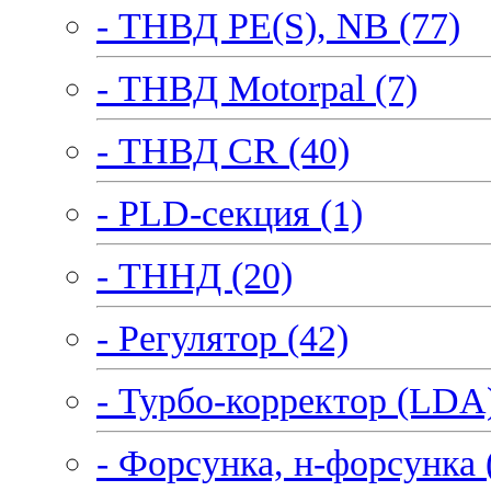
- ТНВД PE(S), NB (77)
- ТНВД Motorpal (7)
- ТНВД CR (40)
- PLD-секция (1)
- ТННД (20)
- Регулятор (42)
- Турбо-корректор (LDA)
- Форсунка, н-форсунка 