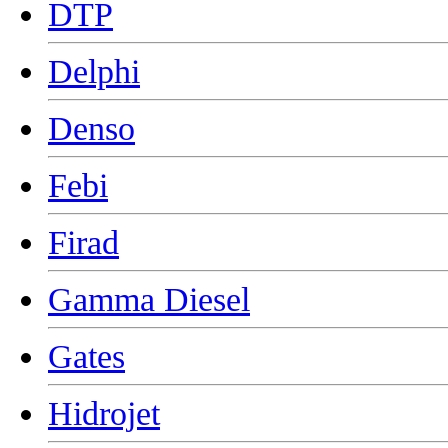
DTP
Delphi
Denso
Febi
Firad
Gamma Diesel
Gates
Hidrojet