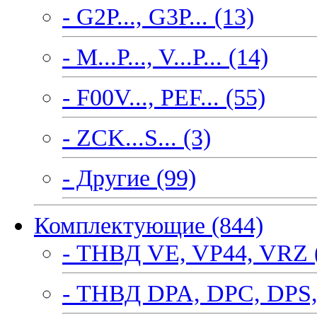
- G2P..., G3P... (13)
- M...P..., V...P... (14)
- F00V..., PEF... (55)
- ZCK...S... (3)
- Другие (99)
Комплектующие (844)
- ТНВД VE, VP44, VRZ 
- ТНВД DPA, DPC, DPS,