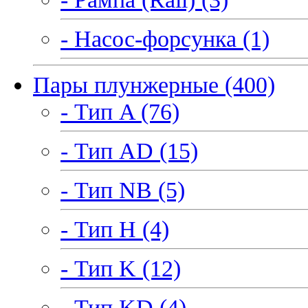
- Насос-форсунка (1)
Пары плунжерные (400)
- Тип A (76)
- Тип AD (15)
- Тип NB (5)
- Тип H (4)
- Тип K (12)
- Тип KD (4)