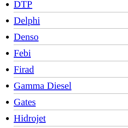
DTP
Delphi
Denso
Febi
Firad
Gamma Diesel
Gates
Hidrojet