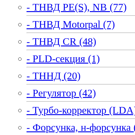
- ТНВД PE(S), NB (77)
- ТНВД Motorpal (7)
- ТНВД CR (48)
- PLD-секция (1)
- ТННД (20)
- Регулятор (42)
- Турбо-корректор (LDA)
- Форсунка, н-форсунка 