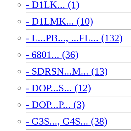
- D1LK... (1)
- D1LMK... (10)
- L...PB..., ...FL... (132)
- 6801... (36)
- SDRSN...M... (13)
- DOP...S... (12)
- DOP...P... (3)
- G3S..., G4S... (38)