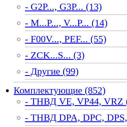
- G2P..., G3P... (13)
- M...P..., V...P... (14)
- F00V..., PEF... (55)
- ZCK...S... (3)
- Другие (99)
Комплектующие (852)
- ТНВД VE, VP44, VRZ 
- ТНВД DPA, DPC, DPS,