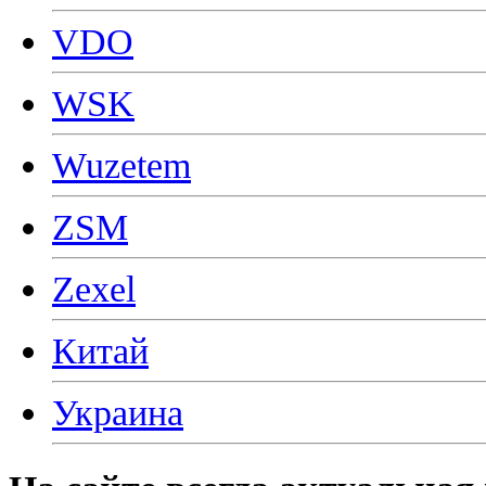
VDO
WSK
Wuzetem
ZSM
Zexel
Китай
Украина