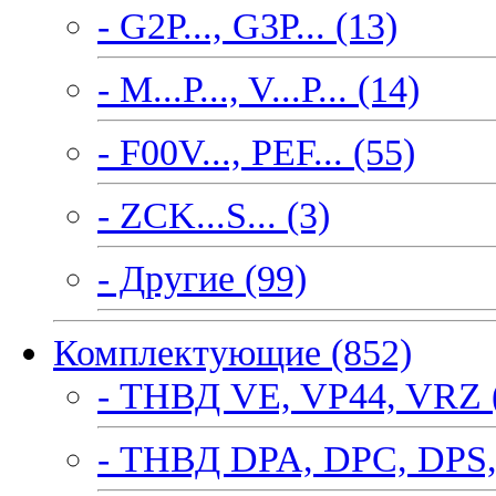
- G2P..., G3P... (13)
- M...P..., V...P... (14)
- F00V..., PEF... (55)
- ZCK...S... (3)
- Другие (99)
Комплектующие (852)
- ТНВД VE, VP44, VRZ 
- ТНВД DPA, DPC, DPS,