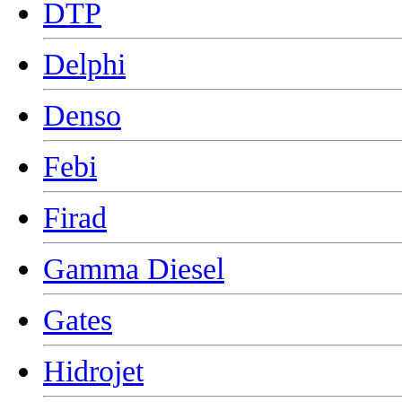
DTP
Delphi
Denso
Febi
Firad
Gamma Diesel
Gates
Hidrojet