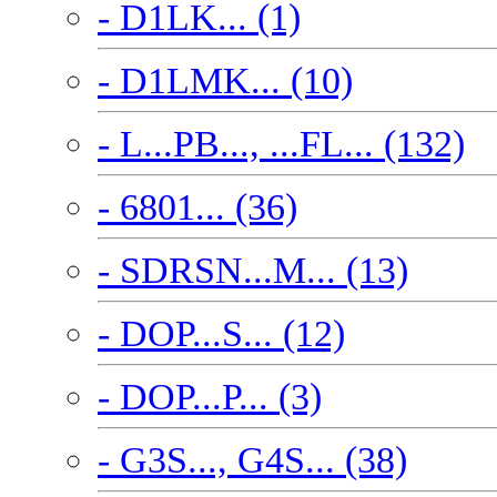
- D1LK... (1)
- D1LMK... (10)
- L...PB..., ...FL... (132)
- 6801... (36)
- SDRSN...M... (13)
- DOP...S... (12)
- DOP...P... (3)
- G3S..., G4S... (38)