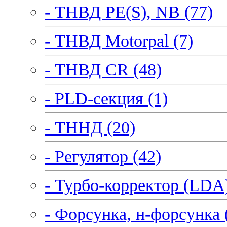
- ТНВД PE(S), NB (77)
- ТНВД Motorpal (7)
- ТНВД CR (48)
- PLD-секция (1)
- ТННД (20)
- Регулятор (42)
- Турбо-корректор (LDA)
- Форсунка, н-форсунка 