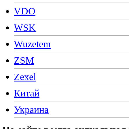
VDO
WSK
Wuzetem
ZSM
Zexel
Китай
Украина