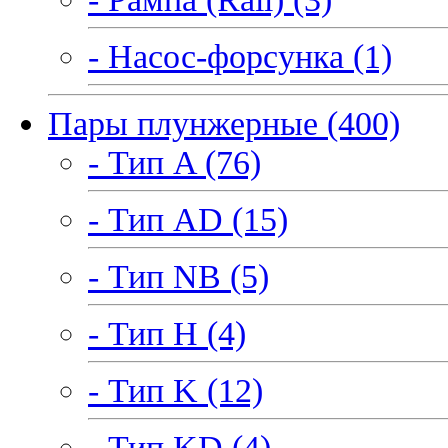
- Насос-форсунка (1)
Пары плунжерные (400)
- Тип A (76)
- Тип AD (15)
- Тип NB (5)
- Тип H (4)
- Тип K (12)
- Тип KD (4)