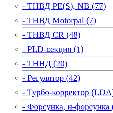
- ТНВД PE(S), NB (77)
- ТНВД Motorpal (7)
- ТНВД CR (48)
- PLD-секция (1)
- ТННД (20)
- Регулятор (42)
- Турбо-корректор (LDA)
- Форсунка, н-форсунка 