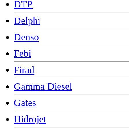
DTP
Delphi
Denso
Febi
Firad
Gamma Diesel
Gates
Hidrojet