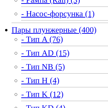
- Насос-форсунка (1)
Пары плунжерные (400)
- Тип A (76)
- Тип AD (15)
- Тип NB (5)
- Тип H (4)
- Тип K (12)
- Тип KD (4)