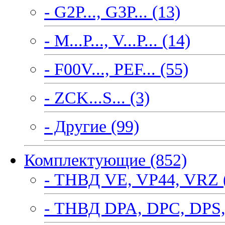
- G2P..., G3P... (13)
- M...P..., V...P... (14)
- F00V..., PEF... (55)
- ZCK...S... (3)
- Другие (99)
Комплектующие (852)
- ТНВД VE, VP44, VRZ 
- ТНВД DPA, DPC, DPS,