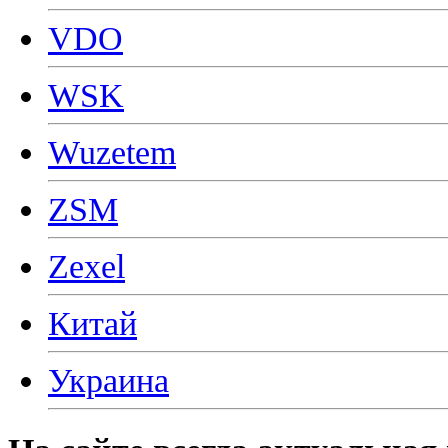
VDO
WSK
Wuzetem
ZSM
Zexel
Китай
Украина