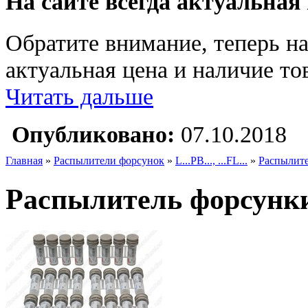
На сайте всегда актуальная
Обратите внимание, теперь на
актуальная цена и наличие тов
Читать дальше
Опубликовано:
07.10.2018
Главная
»
Распылители форсунок
»
L...PB..., ...FL...
»
Распылите
Распылитель форсунки