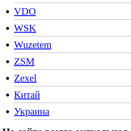
VDO
WSK
Wuzetem
ZSM
Zexel
Китай
Украина