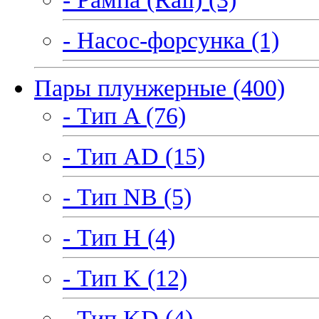
- Насос-форсунка (1)
Пары плунжерные (400)
- Тип A (76)
- Тип AD (15)
- Тип NB (5)
- Тип H (4)
- Тип K (12)
- Тип KD (4)