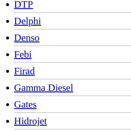
DTP
Delphi
Denso
Febi
Firad
Gamma Diesel
Gates
Hidrojet