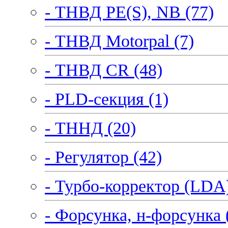
- ТНВД PE(S), NB (77)
- ТНВД Motorpal (7)
- ТНВД CR (48)
- PLD-секция (1)
- ТННД (20)
- Регулятор (42)
- Турбо-корректор (LDA)
- Форсунка, н-форсунка 