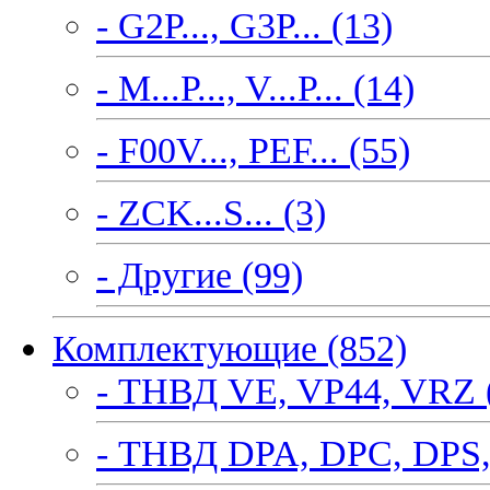
- G2P..., G3P... (13)
- M...P..., V...P... (14)
- F00V..., PEF... (55)
- ZCK...S... (3)
- Другие (99)
Комплектующие (852)
- ТНВД VE, VP44, VRZ 
- ТНВД DPA, DPC, DPS,