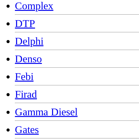
Complex
DTP
Delphi
Denso
Febi
Firad
Gamma Diesel
Gates