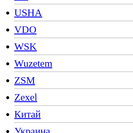
USHA
VDO
WSK
Wuzetem
ZSM
Zexel
Китай
Украина