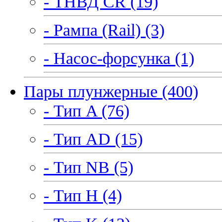
- ТНВД CR (19)
- Рампа (Rail) (3)
- Насос-форсунка (1)
Пары плунжерные (400)
- Тип A (76)
- Тип AD (15)
- Тип NB (5)
- Тип H (4)