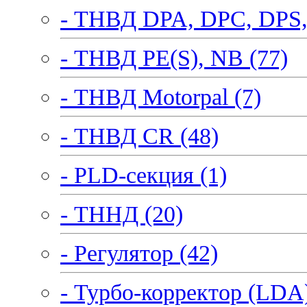
- ТНВД DPA, DPC, DPS,
- ТНВД PE(S), NB (77)
- ТНВД Motorpal (7)
- ТНВД CR (48)
- PLD-секция (1)
- ТННД (20)
- Регулятор (42)
- Турбо-корректор (LDA)