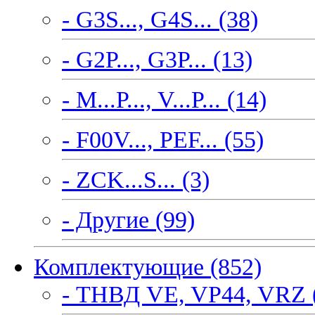
- G3S..., G4S... (38)
- G2P..., G3P... (13)
- M...P..., V...P... (14)
- F00V..., PEF... (55)
- ZCK...S... (3)
- Другие (99)
Комплектующие (852)
- ТНВД VE, VP44, VRZ 