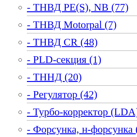
- ТНВД PE(S), NB (77)
- ТНВД Motorpal (7)
- ТНВД CR (48)
- PLD-секция (1)
- ТННД (20)
- Регулятор (42)
- Турбо-корректор (LDA)
- Форсунка, н-форсунка 