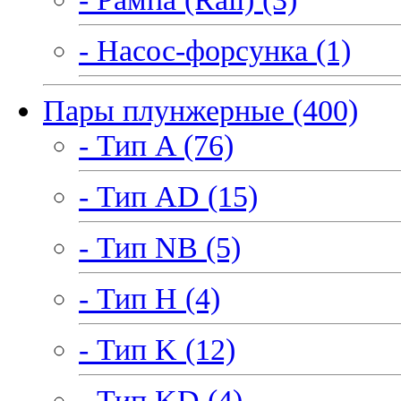
- Насос-форсунка (1)
Пары плунжерные (400)
- Тип A (76)
- Тип AD (15)
- Тип NB (5)
- Тип H (4)
- Тип K (12)
- Тип KD (4)