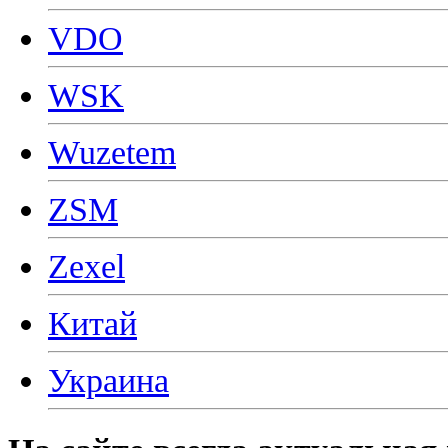
VDO
WSK
Wuzetem
ZSM
Zexel
Китай
Украина