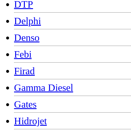
DTP
Delphi
Denso
Febi
Firad
Gamma Diesel
Gates
Hidrojet