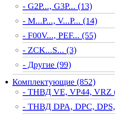
- G2P..., G3P... (13)
- M...P..., V...P... (14)
- F00V..., PEF... (55)
- ZCK...S... (3)
- Другие (99)
Комплектующие (852)
- ТНВД VE, VP44, VRZ 
- ТНВД DPA, DPC, DPS,