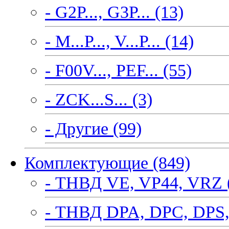
- G2P..., G3P... (13)
- M...P..., V...P... (14)
- F00V..., PEF... (55)
- ZCK...S... (3)
- Другие (99)
Комплектующие (849)
- ТНВД VE, VP44, VRZ 
- ТНВД DPA, DPC, DPS,