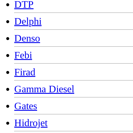
DTP
Delphi
Denso
Febi
Firad
Gamma Diesel
Gates
Hidrojet