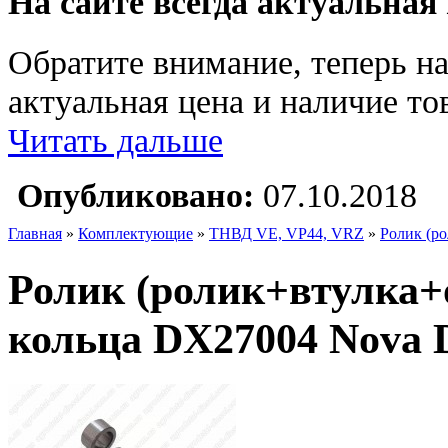
На сайте всегда актуальная
Обратите внимание, теперь на
актуальная цена и наличие тов
Читать дальше
Опубликовано:
07.10.2018
Главная
»
Комплектующие
»
ТНВД VE, VP44, VRZ
»
Ролик (ро
Ролик (ролик+втулка+о
кольца DX27004 Nova D