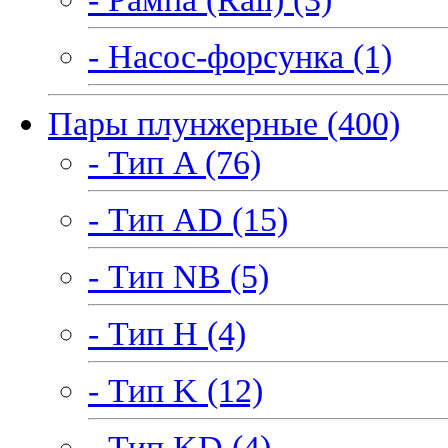
- Насос-форсунка (1)
Пары плунжерные (400)
- Тип A (76)
- Тип AD (15)
- Тип NB (5)
- Тип H (4)
- Тип K (12)
- Тип KD (4)