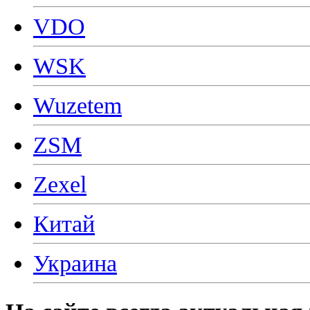
VDO
WSK
Wuzetem
ZSM
Zexel
Китай
Украина