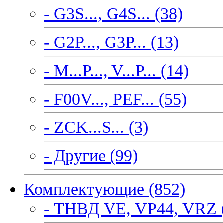
- G3S..., G4S... (38)
- G2P..., G3P... (13)
- M...P..., V...P... (14)
- F00V..., PEF... (55)
- ZCK...S... (3)
- Другие (99)
Комплектующие (852)
- ТНВД VE, VP44, VRZ 