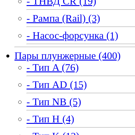
- ТНВД CR (19)
- Рампа (Rail) (3)
- Насос-форсунка (1)
Пары плунжерные (400)
- Тип A (76)
- Тип AD (15)
- Тип NB (5)
- Тип H (4)