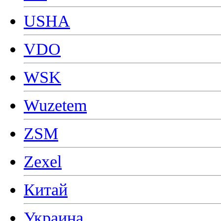
USHA
VDO
WSK
Wuzetem
ZSM
Zexel
Китай
Украина