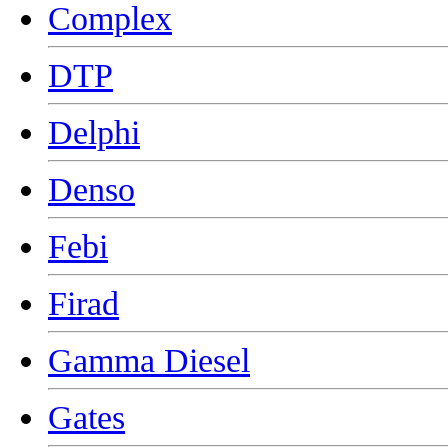
Complex
DTP
Delphi
Denso
Febi
Firad
Gamma Diesel
Gates