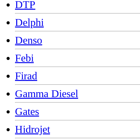
DTP
Delphi
Denso
Febi
Firad
Gamma Diesel
Gates
Hidrojet