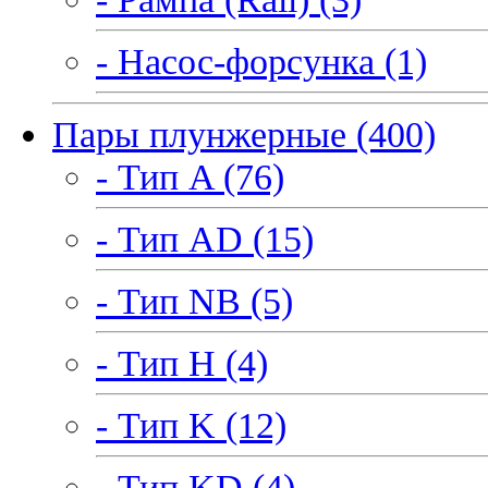
- Насос-форсунка (1)
Пары плунжерные (400)
- Тип A (76)
- Тип AD (15)
- Тип NB (5)
- Тип H (4)
- Тип K (12)
- Тип KD (4)