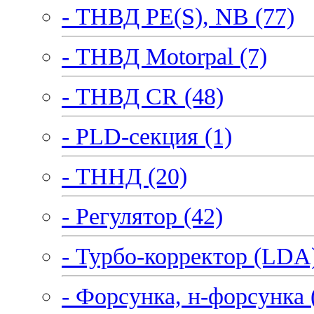
- ТНВД PE(S), NB (77)
- ТНВД Motorpal (7)
- ТНВД CR (48)
- PLD-секция (1)
- ТННД (20)
- Регулятор (42)
- Турбо-корректор (LDA)
- Форсунка, н-форсунка 