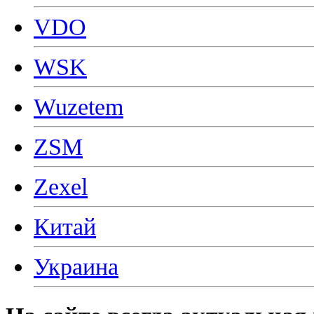
VDO
WSK
Wuzetem
ZSM
Zexel
Китай
Украина