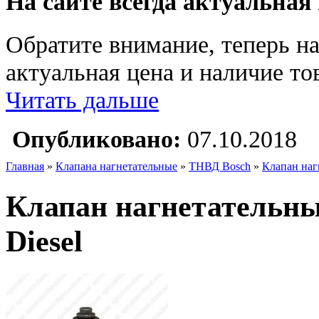
На сайте всегда актуальная
Обратите внимание, теперь на
актуальная цена и наличие тов
Читать дальше
Опубликовано:
07.10.2018
Главная
»
Клапана нагнетательные
»
ТНВД Bosch
»
Клапан наг
Клапан нагнетательн
Diesel