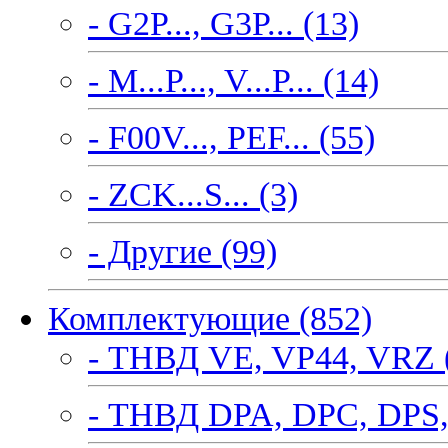
- G2P..., G3P... (13)
- M...P..., V...P... (14)
- F00V..., PEF... (55)
- ZCK...S... (3)
- Другие (99)
Комплектующие (852)
- ТНВД VE, VP44, VRZ 
- ТНВД DPA, DPC, DPS,