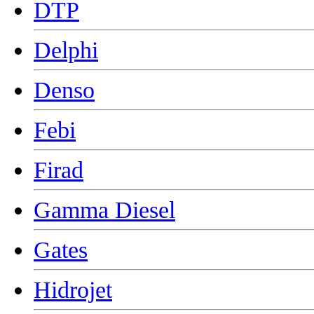
DTP
Delphi
Denso
Febi
Firad
Gamma Diesel
Gates
Hidrojet