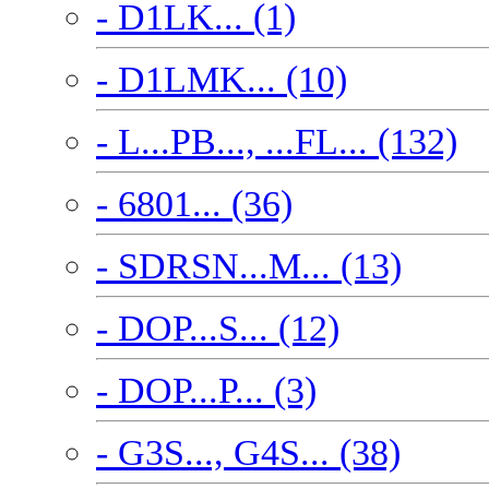
- D1LK... (1)
- D1LMK... (10)
- L...PB..., ...FL... (132)
- 6801... (36)
- SDRSN...M... (13)
- DOP...S... (12)
- DOP...P... (3)
- G3S..., G4S... (38)