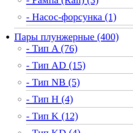
- Насос-форсунка (1)
Пары плунжерные (400)
- Тип A (76)
- Тип AD (15)
- Тип NB (5)
- Тип H (4)
- Тип K (12)
- Тип KD (4)