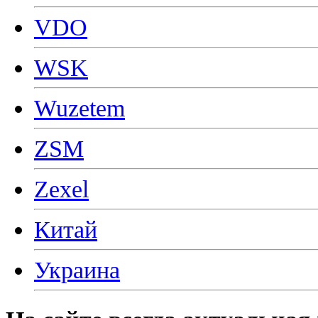
VDO
WSK
Wuzetem
ZSM
Zexel
Китай
Украина