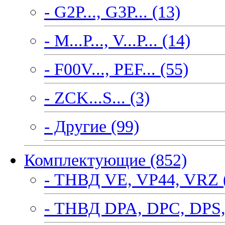
- G2P..., G3P... (13)
- M...P..., V...P... (14)
- F00V..., PEF... (55)
- ZCK...S... (3)
- Другие (99)
Комплектующие (852)
- ТНВД VE, VP44, VRZ 
- ТНВД DPA, DPC, DPS,