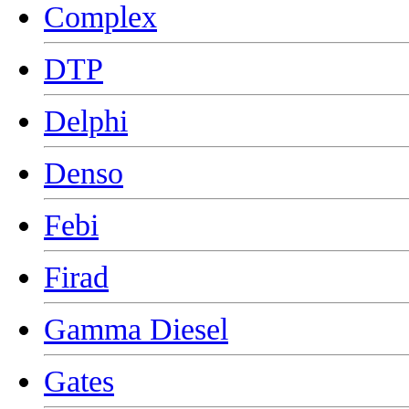
Complex
DTP
Delphi
Denso
Febi
Firad
Gamma Diesel
Gates