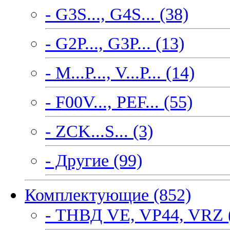
- G3S..., G4S... (38)
- G2P..., G3P... (13)
- M...P..., V...P... (14)
- F00V..., PEF... (55)
- ZCK...S... (3)
- Другие (99)
Комплектующие (852)
- ТНВД VE, VP44, VRZ 