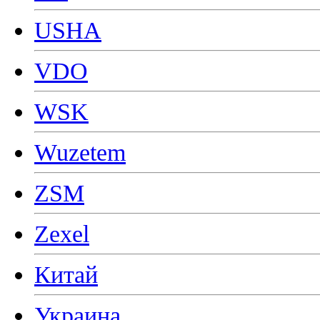
USHA
VDO
WSK
Wuzetem
ZSM
Zexel
Китай
Украина