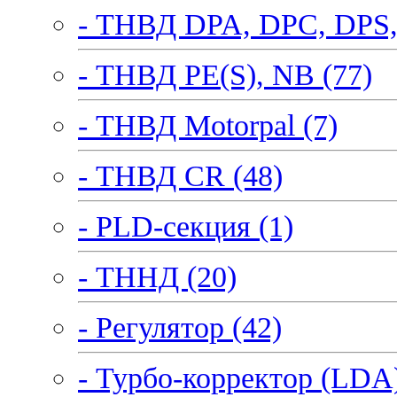
- ТНВД DPA, DPC, DPS,
- ТНВД PE(S), NB (77)
- ТНВД Motorpal (7)
- ТНВД CR (48)
- PLD-секция (1)
- ТННД (20)
- Регулятор (42)
- Турбо-корректор (LDA)