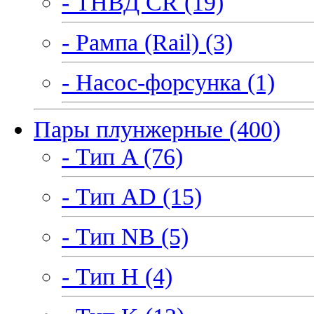
- ТНВД CR (19)
- Рампа (Rail) (3)
- Насос-форсунка (1)
Пары плунжерные (400)
- Тип A (76)
- Тип AD (15)
- Тип NB (5)
- Тип H (4)