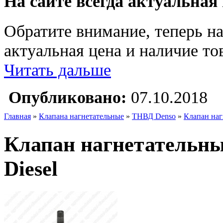
На сайте всегда актуальная
Обратите внимание, теперь на
актуальная цена и наличие тов
Читать дальше
Опубликовано:
07.10.2018
Главная
»
Клапана нагнетательные
»
ТНВД Denso
»
Клапан наг
Клапан нагнетательн
Diesel