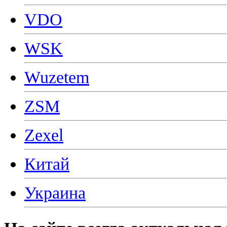
VDO
WSK
Wuzetem
ZSM
Zexel
Китай
Украина