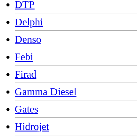
DTP
Delphi
Denso
Febi
Firad
Gamma Diesel
Gates
Hidrojet