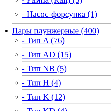
- Насос-форсунка (1)
Пары плунжерные (400)
- Тип A (76)
- Тип AD (15)
- Тип NB (5)
- Тип H (4)
- Тип K (12)
- Тип KD (4)