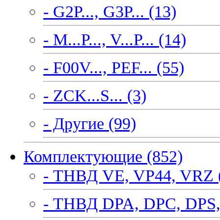
- G2P..., G3P... (13)
- M...P..., V...P... (14)
- F00V..., PEF... (55)
- ZCK...S... (3)
- Другие (99)
Комплектующие (852)
- ТНВД VE, VP44, VRZ 
- ТНВД DPA, DPC, DPS,