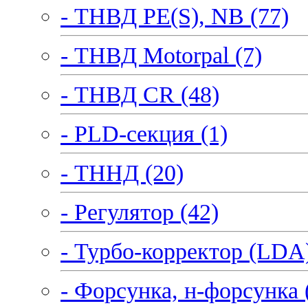
- ТНВД PE(S), NB (77)
- ТНВД Motorpal (7)
- ТНВД CR (48)
- PLD-секция (1)
- ТННД (20)
- Регулятор (42)
- Турбо-корректор (LDA)
- Форсунка, н-форсунка 