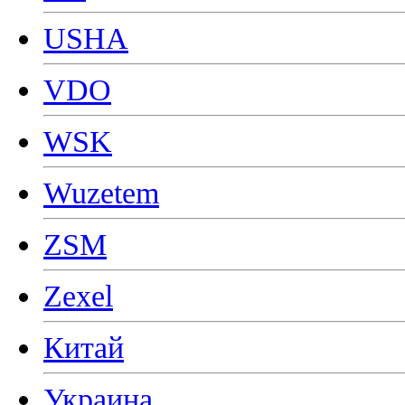
USHA
VDO
WSK
Wuzetem
ZSM
Zexel
Китай
Украина