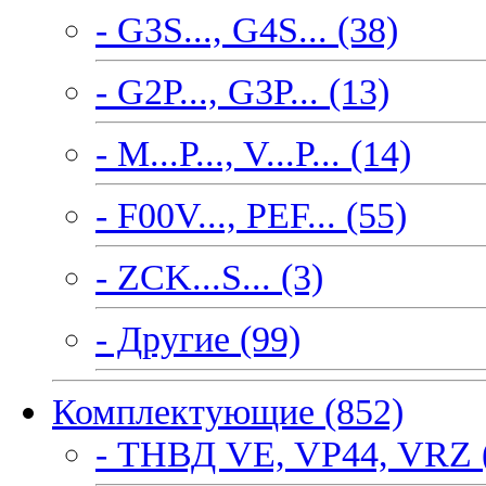
- G3S..., G4S... (38)
- G2P..., G3P... (13)
- M...P..., V...P... (14)
- F00V..., PEF... (55)
- ZCK...S... (3)
- Другие (99)
Комплектующие (852)
- ТНВД VE, VP44, VRZ 