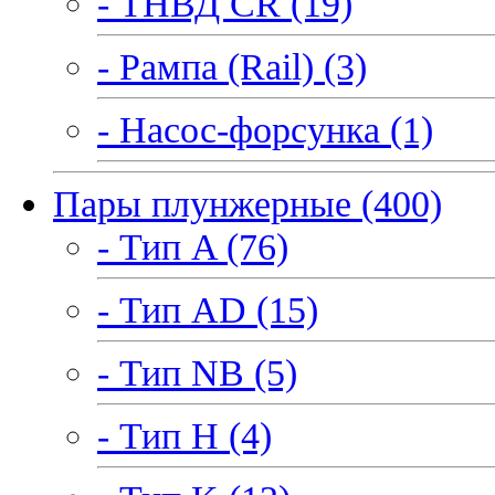
- ТНВД CR (19)
- Рампа (Rail) (3)
- Насос-форсунка (1)
Пары плунжерные (400)
- Тип A (76)
- Тип AD (15)
- Тип NB (5)
- Тип H (4)