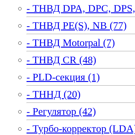
- ТНВД DPA, DPC, DPS,
- ТНВД PE(S), NB (77)
- ТНВД Motorpal (7)
- ТНВД CR (48)
- PLD-секция (1)
- ТННД (20)
- Регулятор (42)
- Турбо-корректор (LDA)