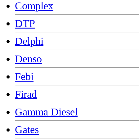
Complex
DTP
Delphi
Denso
Febi
Firad
Gamma Diesel
Gates