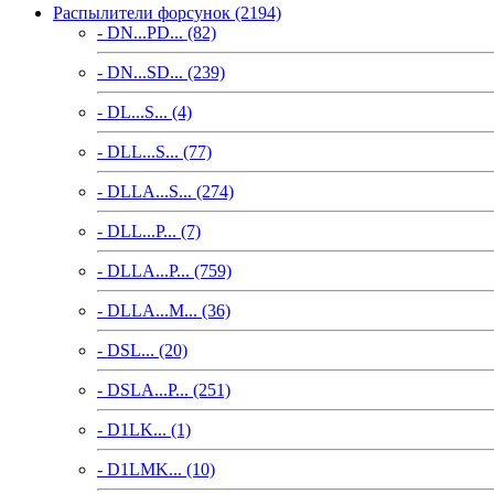
Распылители форсунок (2194)
- DN...PD... (82)
- DN...SD... (239)
- DL...S... (4)
- DLL...S... (77)
- DLLA...S... (274)
- DLL...P... (7)
- DLLA...P... (759)
- DLLA...M... (36)
- DSL... (20)
- DSLA...P... (251)
- D1LK... (1)
- D1LMK... (10)