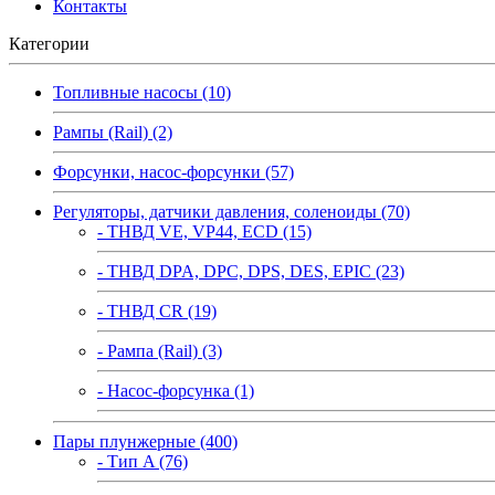
Контакты
Категории
Топливные насосы (10)
Рампы (Rail) (2)
Форсунки, насос-форсунки (57)
Регуляторы, датчики давления, соленоиды (70)
- ТНВД VE, VP44, ECD (15)
- ТНВД DPA, DPC, DPS, DES, EPIC (23)
- ТНВД CR (19)
- Рампа (Rail) (3)
- Насос-форсунка (1)
Пары плунжерные (400)
- Тип A (76)