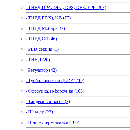
- ТНВД DPA, DPC, DPS, DES, EPIC (68)
- ТНВД PE(S), NB (77)
- ТНВД Motorpal (7)
- ТНВД CR (46)
- PLD-секция (1)
- ТННД (20)
- Регулятор (42)
- Турбо-корректор (LDA) (19)
- Форсунка, н-форсунка (163)
- Тандемный насос (3)
- Штуцер (22)
- Шайба, термошайба (106)