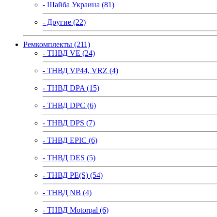
- Шайба Украина (81)
- Другие (22)
Ремкомплекты (211)
- ТНВД VE (24)
- ТНВД VP44, VRZ (4)
- ТНВД DPA (15)
- ТНВД DPC (6)
- ТНВД DPS (7)
- ТНВД EPIC (6)
- ТНВД DES (5)
- ТНВД PE(S) (54)
- ТНВД NB (4)
- ТНВД Motorpal (6)