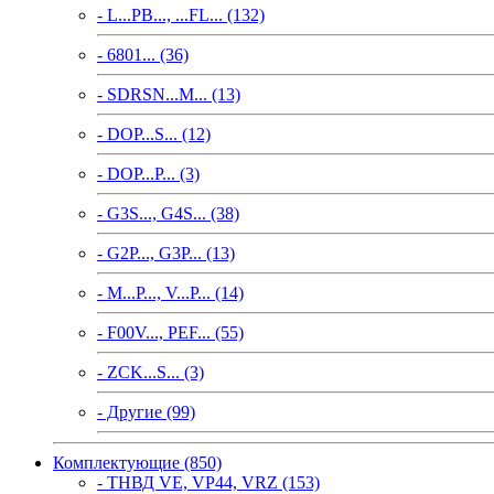
- L...PB..., ...FL... (132)
- 6801... (36)
- SDRSN...M... (13)
- DOP...S... (12)
- DOP...P... (3)
- G3S..., G4S... (38)
- G2P..., G3P... (13)
- M...P..., V...P... (14)
- F00V..., PEF... (55)
- ZCK...S... (3)
- Другие (99)
Комплектующие (850)
- ТНВД VE, VP44, VRZ (153)