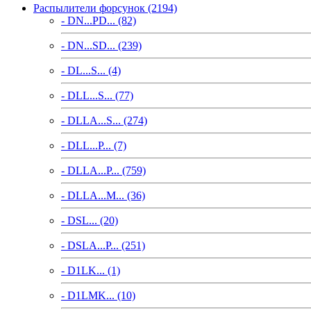
Распылители форсунок (2194)
- DN...PD... (82)
- DN...SD... (239)
- DL...S... (4)
- DLL...S... (77)
- DLLA...S... (274)
- DLL...P... (7)
- DLLA...P... (759)
- DLLA...M... (36)
- DSL... (20)
- DSLA...P... (251)
- D1LK... (1)
- D1LMK... (10)