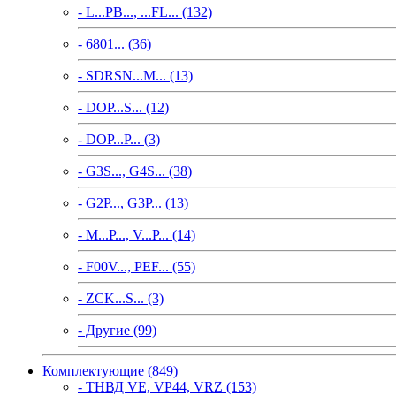
- L...PB..., ...FL... (132)
- 6801... (36)
- SDRSN...M... (13)
- DOP...S... (12)
- DOP...P... (3)
- G3S..., G4S... (38)
- G2P..., G3P... (13)
- M...P..., V...P... (14)
- F00V..., PEF... (55)
- ZCK...S... (3)
- Другие (99)
Комплектующие (849)
- ТНВД VE, VP44, VRZ (153)