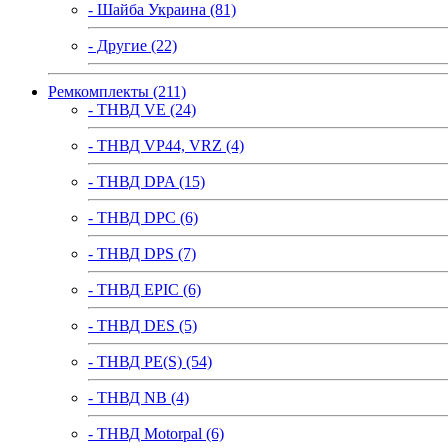
- Шайба Украина (81)
- Другие (22)
Ремкомплекты (211)
- ТНВД VE (24)
- ТНВД VP44, VRZ (4)
- ТНВД DPA (15)
- ТНВД DPC (6)
- ТНВД DPS (7)
- ТНВД EPIC (6)
- ТНВД DES (5)
- ТНВД PE(S) (54)
- ТНВД NB (4)
- ТНВД Motorpal (6)