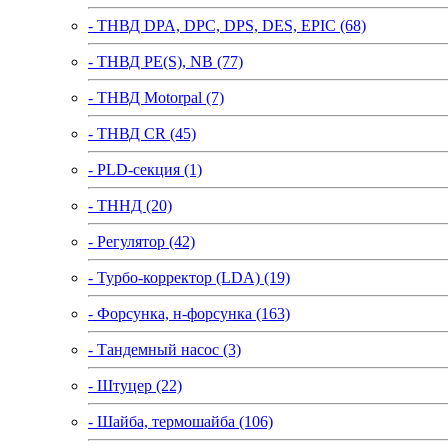
- ТНВД DPA, DPC, DPS, DES, EPIC (68)
- ТНВД PE(S), NB (77)
- ТНВД Motorpal (7)
- ТНВД CR (45)
- PLD-секция (1)
- ТННД (20)
- Регулятор (42)
- Турбо-корректор (LDA) (19)
- Форсунка, н-форсунка (163)
- Тандемный насос (3)
- Штуцер (22)
- Шайба, термошайба (106)