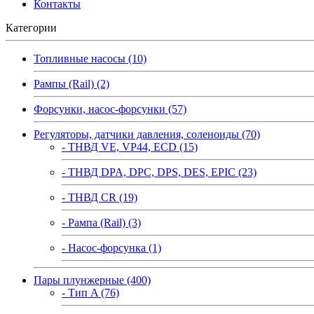
Контакты
Категории
Топливные насосы (10)
Рампы (Rail) (2)
Форсунки, насос-форсунки (57)
Регуляторы, датчики давления, соленоиды (70)
- ТНВД VE, VP44, ECD (15)
- ТНВД DPA, DPC, DPS, DES, EPIC (23)
- ТНВД CR (19)
- Рампа (Rail) (3)
- Насос-форсунка (1)
Пары плунжерные (400)
- Тип A (76)