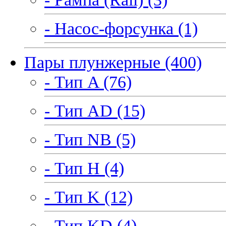
- Насос-форсунка (1)
Пары плунжерные (400)
- Тип A (76)
- Тип AD (15)
- Тип NB (5)
- Тип H (4)
- Тип K (12)
- Тип KD (4)