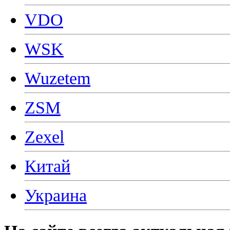
VDO
WSK
Wuzetem
ZSM
Zexel
Китай
Украина