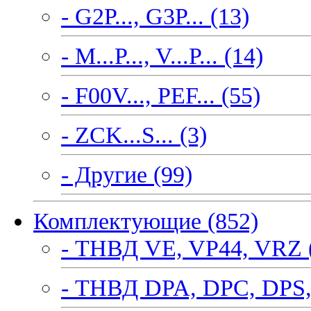
- G2P..., G3P... (13)
- M...P..., V...P... (14)
- F00V..., PEF... (55)
- ZCK...S... (3)
- Другие (99)
Комплектующие (852)
- ТНВД VE, VP44, VRZ 
- ТНВД DPA, DPC, DPS,