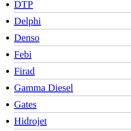
DTP
Delphi
Denso
Febi
Firad
Gamma Diesel
Gates
Hidrojet