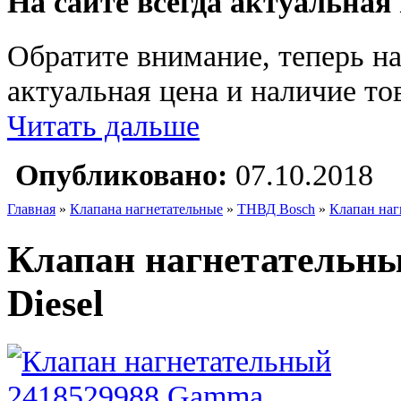
На сайте всегда актуальная
Обратите внимание, теперь на
актуальная цена и наличие тов
Читать дальше
Опубликовано:
07.10.2018
Главная
»
Клапана нагнетательные
»
ТНВД Bosch
»
Клапан наг
Клапан нагнетательн
Diesel