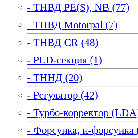
- ТНВД PE(S), NB (77)
- ТНВД Motorpal (7)
- ТНВД CR (48)
- PLD-секция (1)
- ТННД (20)
- Регулятор (42)
- Турбо-корректор (LDA)
- Форсунка, н-форсунка 