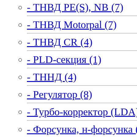
- ТНВД PE(S), NB (7)
- ТНВД Motorpal (7)
- ТНВД CR (4)
- PLD-секция (1)
- ТННД (4)
- Регулятор (8)
- Турбо-корректор (LDA)
- Форсунка, н-форсунка 