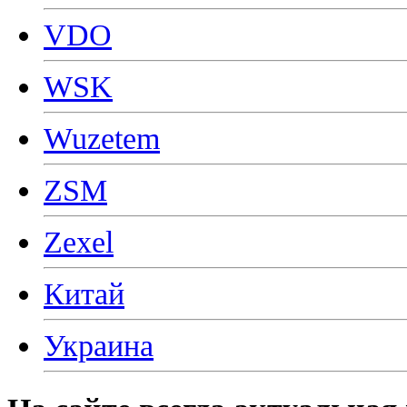
VDO
WSK
Wuzetem
ZSM
Zexel
Китай
Украина