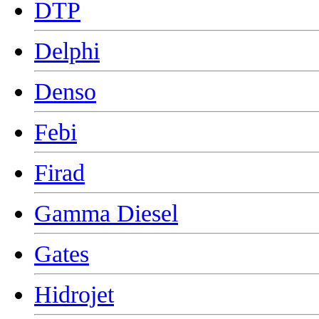
DTP
Delphi
Denso
Febi
Firad
Gamma Diesel
Gates
Hidrojet