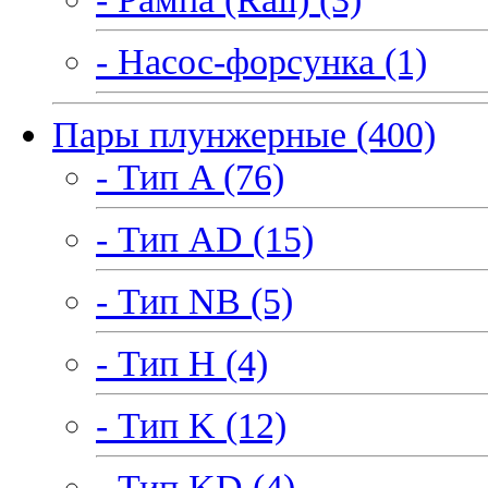
- Насос-форсунка (1)
Пары плунжерные (400)
- Тип A (76)
- Тип AD (15)
- Тип NB (5)
- Тип H (4)
- Тип K (12)
- Тип KD (4)