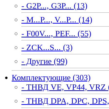
- G2P..., G3P... (13)
- M...P..., V...P... (14)
- F00V..., PEF... (55)
- ZCK...S... (3)
- Другие (99)
Комплектующие (303)
- ТНВД VE, VP44, VRZ 
- ТНВД DPA, DPC, DPS,