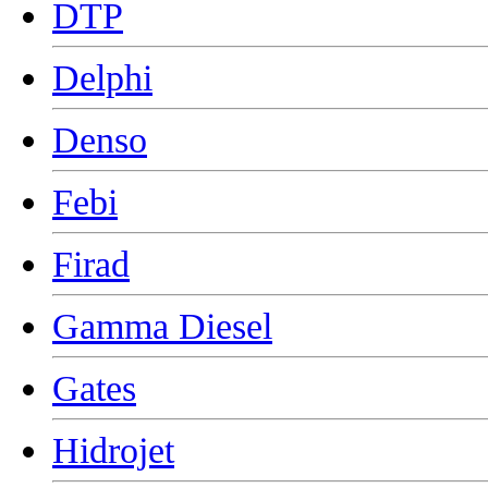
DTP
Delphi
Denso
Febi
Firad
Gamma Diesel
Gates
Hidrojet