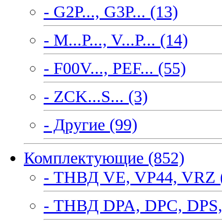
- G2P..., G3P... (13)
- M...P..., V...P... (14)
- F00V..., PEF... (55)
- ZCK...S... (3)
- Другие (99)
Комплектующие (852)
- ТНВД VE, VP44, VRZ 
- ТНВД DPA, DPC, DPS,