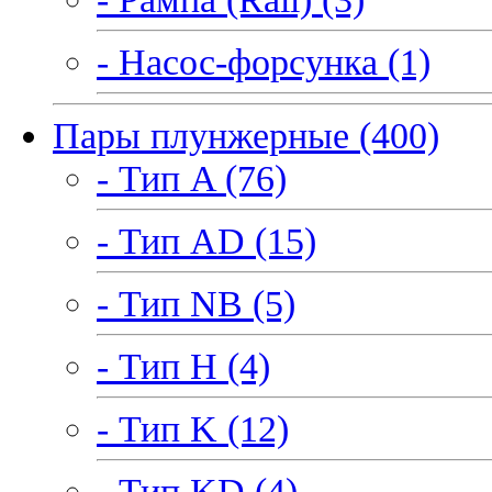
- Насос-форсунка (1)
Пары плунжерные (400)
- Тип A (76)
- Тип AD (15)
- Тип NB (5)
- Тип H (4)
- Тип K (12)
- Тип KD (4)