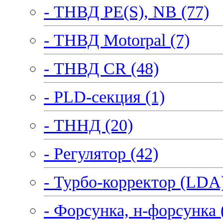
- ТНВД PE(S), NB (77)
- ТНВД Motorpal (7)
- ТНВД CR (48)
- PLD-секция (1)
- ТННД (20)
- Регулятор (42)
- Турбо-корректор (LDA)
- Форсунка, н-форсунка 