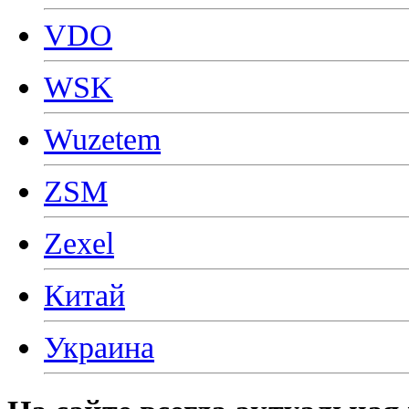
VDO
WSK
Wuzetem
ZSM
Zexel
Китай
Украина