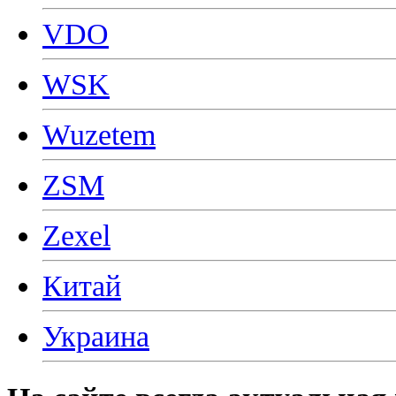
VDO
WSK
Wuzetem
ZSM
Zexel
Китай
Украина