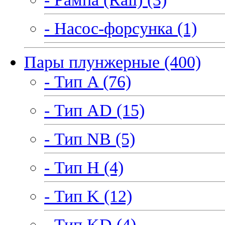
- Насос-форсунка (1)
Пары плунжерные (400)
- Тип A (76)
- Тип AD (15)
- Тип NB (5)
- Тип H (4)
- Тип K (12)
- Тип KD (4)