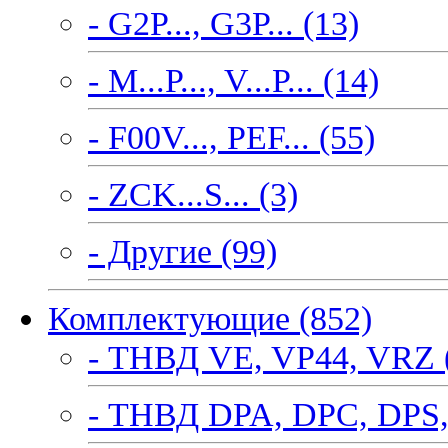
- G2P..., G3P... (13)
- M...P..., V...P... (14)
- F00V..., PEF... (55)
- ZCK...S... (3)
- Другие (99)
Комплектующие (852)
- ТНВД VE, VP44, VRZ 
- ТНВД DPA, DPC, DPS,