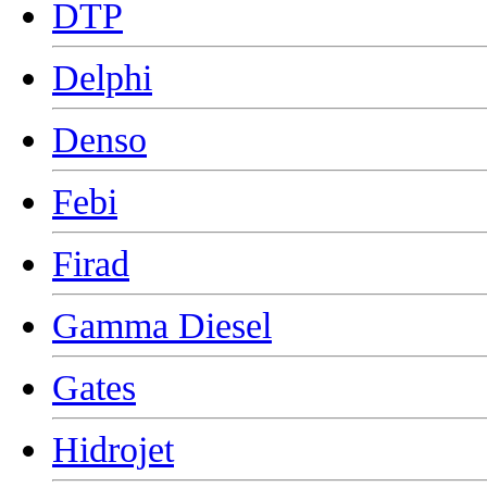
DTP
Delphi
Denso
Febi
Firad
Gamma Diesel
Gates
Hidrojet