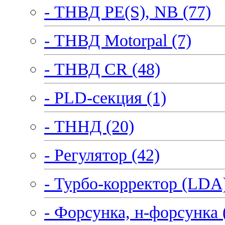
- ТНВД PE(S), NB (77)
- ТНВД Motorpal (7)
- ТНВД CR (48)
- PLD-секция (1)
- ТННД (20)
- Регулятор (42)
- Турбо-корректор (LDA)
- Форсунка, н-форсунка 