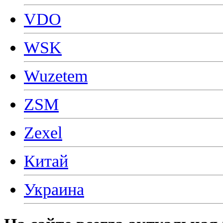
VDO
WSK
Wuzetem
ZSM
Zexel
Китай
Украина