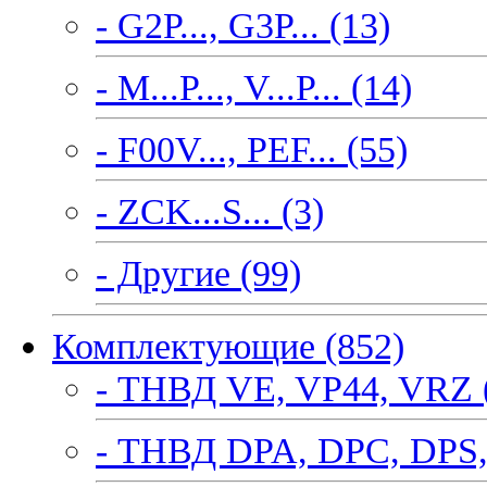
- G2P..., G3P... (13)
- M...P..., V...P... (14)
- F00V..., PEF... (55)
- ZCK...S... (3)
- Другие (99)
Комплектующие (852)
- ТНВД VE, VP44, VRZ 
- ТНВД DPA, DPC, DPS,