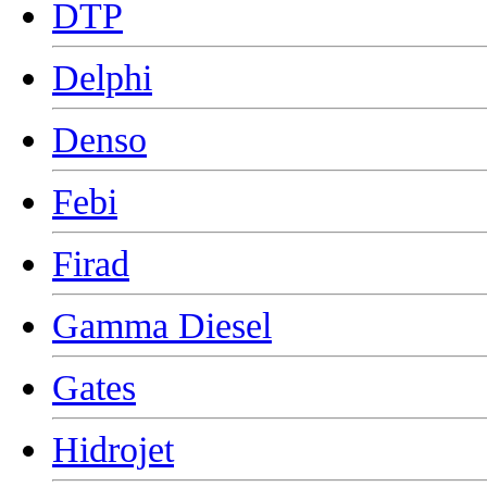
DTP
Delphi
Denso
Febi
Firad
Gamma Diesel
Gates
Hidrojet