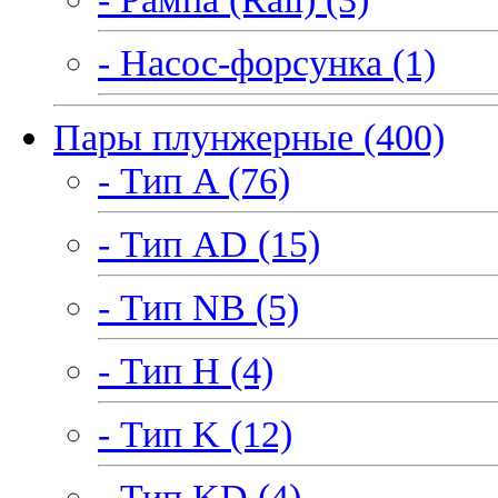
- Насос-форсунка (1)
Пары плунжерные (400)
- Тип A (76)
- Тип AD (15)
- Тип NB (5)
- Тип H (4)
- Тип K (12)
- Тип KD (4)