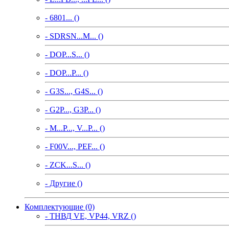
- 6801... ()
- SDRSN...M... ()
- DOP...S... ()
- DOP...P... ()
- G3S..., G4S... ()
- G2P..., G3P... ()
- M...P..., V...P... ()
- F00V..., PEF... ()
- ZCK...S... ()
- Другие ()
Комплектующие (0)
- ТНВД VE, VP44, VRZ ()