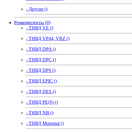
- Другие ()
Ремкомплекты (0)
- ТНВД VE ()
- ТНВД VP44, VRZ ()
- ТНВД DPA ()
- ТНВД DPC ()
- ТНВД DPS ()
- ТНВД EPIC ()
- ТНВД DES ()
- ТНВД PE(S) ()
- ТНВД NB ()
- ТНВД Motorpal ()