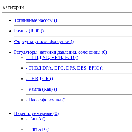
Категории
Топливные насосы ()
Рампы (Rail) ()
Форсунки, насос-форсунки ()
Регуляторы, датчики давления, соленоиды (0)
- ТНВД VE, VP44, ECD ()
- ТНВД DPA, DPC, DPS, DES, EPIC ()
- ТНВД CR ()
- Рампа (Rail) ()
- Насос-форсунка ()
Пары плунжерные (0)
- Тип A ()
- Тип AD ()