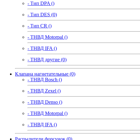
- Тип DPA ()
- Тип DES (0)
- Тип CR ()
- ТНВД Motorpal ()
- ТНВД IFA ()
- ТНВД другие (0)
Клапана нагнетательные (0)
- ТНВД Bosch ()
- ТНВД Zexel ()
- ТНВД Denso ()
- ТНВД Motorpal ()
- ТНВД IFA ()
Распылители форсунок (0)