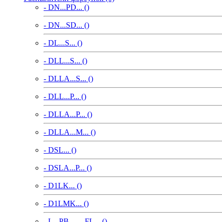
- DN...PD... ()
- DN...SD... ()
- DL...S... ()
- DLL...S... ()
- DLLA...S... ()
- DLL...P... ()
- DLLA...P... ()
- DLLA...M... ()
- DSL... ()
- DSLA...P... ()
- D1LK... ()
- D1LMK... ()
- L...PB..., ...FL... ()