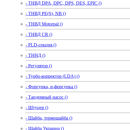
- ТНВД DPA, DPC, DPS, DES, EPIC ()
- ТНВД PE(S), NB ()
- ТНВД Motorpal ()
- ТНВД CR ()
- PLD-секция ()
- ТННД ()
- Регулятор ()
- Турбо-корректор (LDA) ()
- Форсунка, н-форсунка ()
- Тандемный насос ()
- Штуцер ()
- Шайба, термошайба ()
- Шайба Украина ()