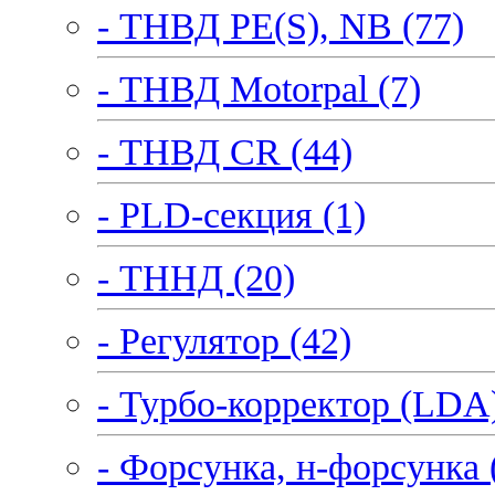
- ТНВД PE(S), NB (77)
- ТНВД Motorpal (7)
- ТНВД CR (44)
- PLD-секция (1)
- ТННД (20)
- Регулятор (42)
- Турбо-корректор (LDA)
- Форсунка, н-форсунка 