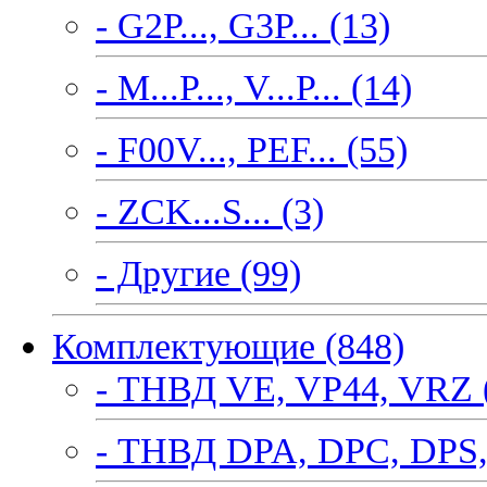
- G2P..., G3P... (13)
- M...P..., V...P... (14)
- F00V..., PEF... (55)
- ZCK...S... (3)
- Другие (99)
Комплектующие (848)
- ТНВД VE, VP44, VRZ 
- ТНВД DPA, DPC, DPS,