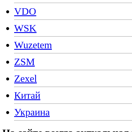
VDO
WSK
Wuzetem
ZSM
Zexel
Китай
Украина