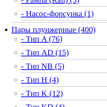
- Насос-форсунка (1)
Пары плунжерные (400)
- Тип A (76)
- Тип AD (15)
- Тип NB (5)
- Тип H (4)
- Тип K (12)
- Тип KD (4)