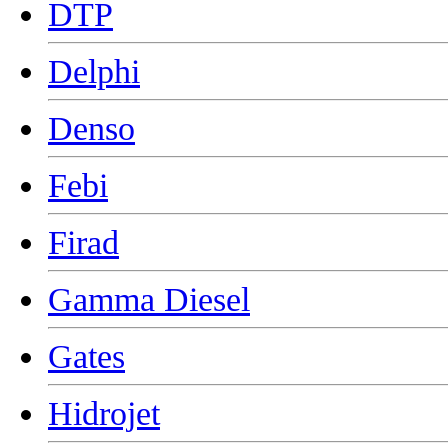
DTP
Delphi
Denso
Febi
Firad
Gamma Diesel
Gates
Hidrojet