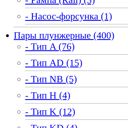
- Насос-форсунка (1)
Пары плунжерные (400)
- Тип A (76)
- Тип AD (15)
- Тип NB (5)
- Тип H (4)
- Тип K (12)
- Тип KD (4)