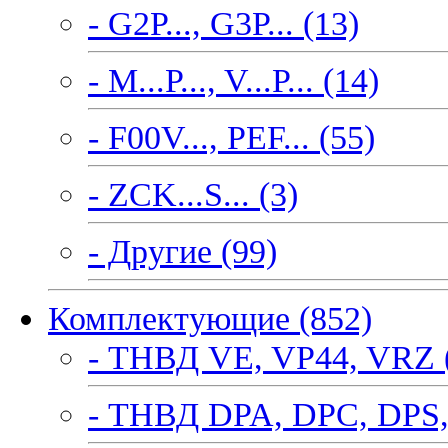
- G2P..., G3P... (13)
- M...P..., V...P... (14)
- F00V..., PEF... (55)
- ZCK...S... (3)
- Другие (99)
Комплектующие (852)
- ТНВД VE, VP44, VRZ 
- ТНВД DPA, DPC, DPS,