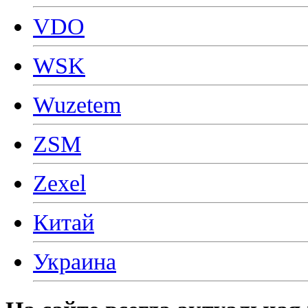
VDO
WSK
Wuzetem
ZSM
Zexel
Китай
Украина