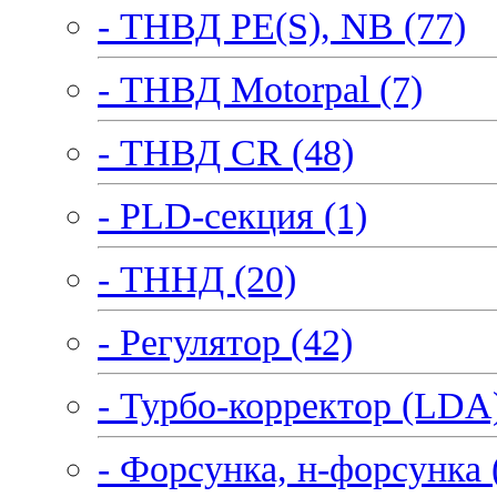
- ТНВД PE(S), NB (77)
- ТНВД Motorpal (7)
- ТНВД CR (48)
- PLD-секция (1)
- ТННД (20)
- Регулятор (42)
- Турбо-корректор (LDA)
- Форсунка, н-форсунка 