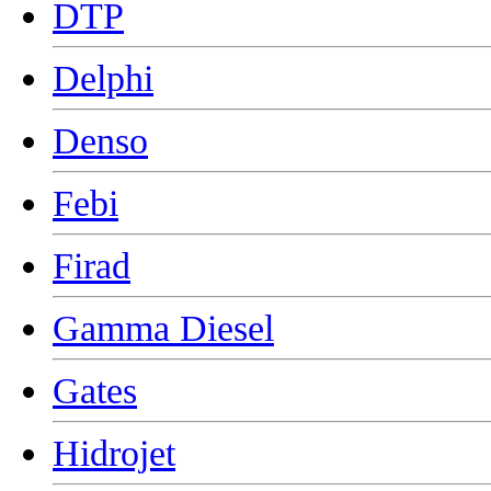
DTP
Delphi
Denso
Febi
Firad
Gamma Diesel
Gates
Hidrojet