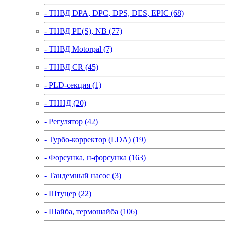
- ТНВД DPA, DPC, DPS, DES, EPIC (68)
- ТНВД PE(S), NB (77)
- ТНВД Motorpal (7)
- ТНВД CR (45)
- PLD-секция (1)
- ТННД (20)
- Регулятор (42)
- Турбо-корректор (LDA) (19)
- Форсунка, н-форсунка (163)
- Тандемный насос (3)
- Штуцер (22)
- Шайба, термошайба (106)