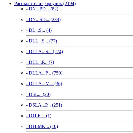
Распылители форсунок (2194)
- DN...PD... (82)
- DN...SD... (239)
- DL...S... (4)
- DLL...S... (77)
- DLLA...S... (274)
- DLL...P... (7)
- DLLA...P... (759)
- DLLA...M... (36)
- DSL... (20)
- DSLA...P... (251)
- D1LK... (1)
- D1LMK... (10)