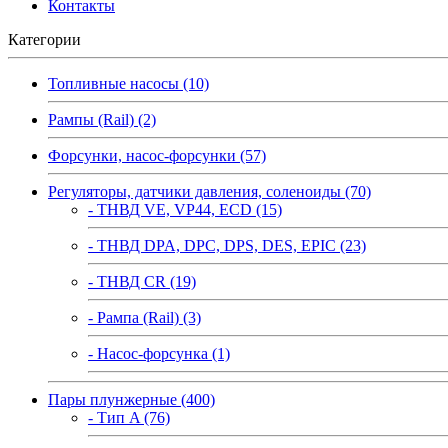
Контакты
Категории
Топливные насосы (10)
Рампы (Rail) (2)
Форсунки, насос-форсунки (57)
Регуляторы, датчики давления, соленоиды (70)
- ТНВД VE, VP44, ECD (15)
- ТНВД DPA, DPC, DPS, DES, EPIC (23)
- ТНВД CR (19)
- Рампа (Rail) (3)
- Насос-форсунка (1)
Пары плунжерные (400)
- Тип A (76)