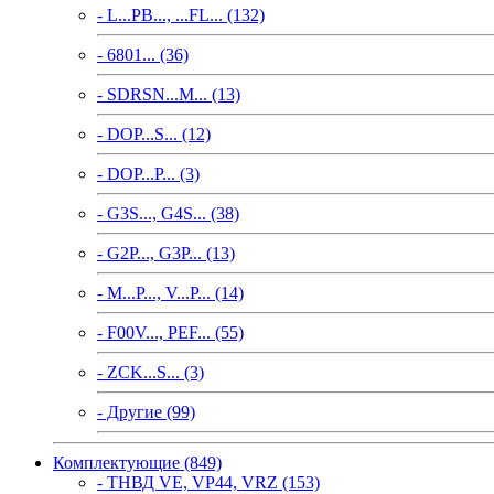
- L...PB..., ...FL... (132)
- 6801... (36)
- SDRSN...M... (13)
- DOP...S... (12)
- DOP...P... (3)
- G3S..., G4S... (38)
- G2P..., G3P... (13)
- M...P..., V...P... (14)
- F00V..., PEF... (55)
- ZCK...S... (3)
- Другие (99)
Комплектующие (849)
- ТНВД VE, VP44, VRZ (153)