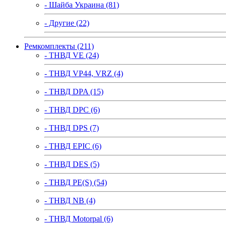
- Шайба Украина (81)
- Другие (22)
Ремкомплекты (211)
- ТНВД VE (24)
- ТНВД VP44, VRZ (4)
- ТНВД DPA (15)
- ТНВД DPC (6)
- ТНВД DPS (7)
- ТНВД EPIC (6)
- ТНВД DES (5)
- ТНВД PE(S) (54)
- ТНВД NB (4)
- ТНВД Motorpal (6)