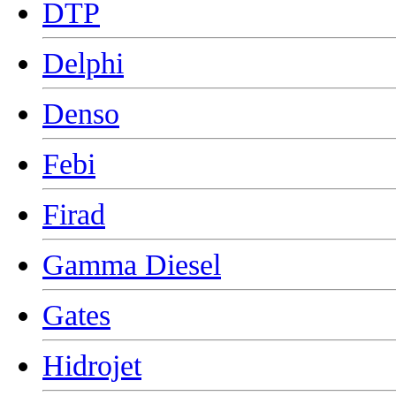
DTP
Delphi
Denso
Febi
Firad
Gamma Diesel
Gates
Hidrojet