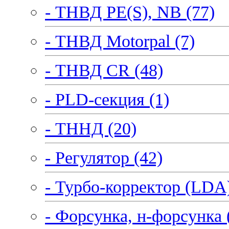
- ТНВД PE(S), NB (77)
- ТНВД Motorpal (7)
- ТНВД CR (48)
- PLD-секция (1)
- ТННД (20)
- Регулятор (42)
- Турбо-корректор (LDA)
- Форсунка, н-форсунка 