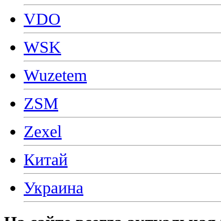
VDO
WSK
Wuzetem
ZSM
Zexel
Китай
Украина