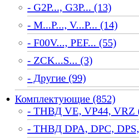
- G2P..., G3P... (13)
- M...P..., V...P... (14)
- F00V..., PEF... (55)
- ZCK...S... (3)
- Другие (99)
Комплектующие (852)
- ТНВД VE, VP44, VRZ 
- ТНВД DPA, DPC, DPS,