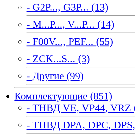
- G2P..., G3P... (13)
- M...P..., V...P... (14)
- F00V..., PEF... (55)
- ZCK...S... (3)
- Другие (99)
Комплектующие (851)
- ТНВД VE, VP44, VRZ 
- ТНВД DPA, DPC, DPS,