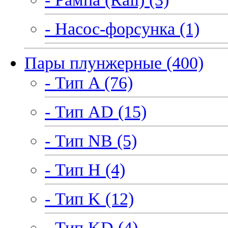
- Насос-форсунка (1)
Пары плунжерные (400)
- Тип A (76)
- Тип AD (15)
- Тип NB (5)
- Тип H (4)
- Тип K (12)
- Тип KD (4)