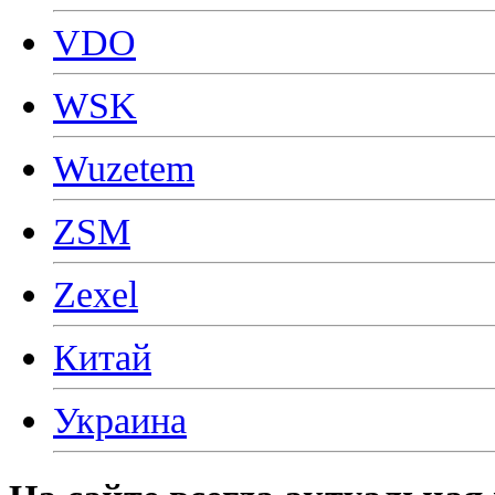
VDO
WSK
Wuzetem
ZSM
Zexel
Китай
Украина