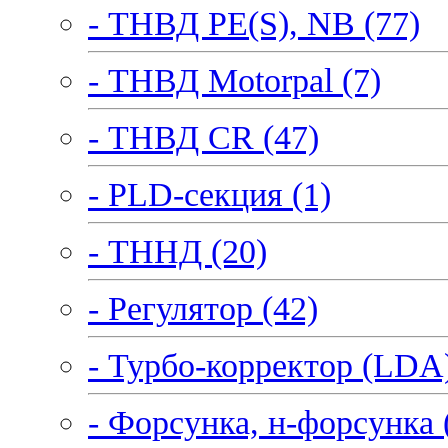
- ТНВД PE(S), NB (77)
- ТНВД Motorpal (7)
- ТНВД CR (47)
- PLD-секция (1)
- ТННД (20)
- Регулятор (42)
- Турбо-корректор (LDA)
- Форсунка, н-форсунка 