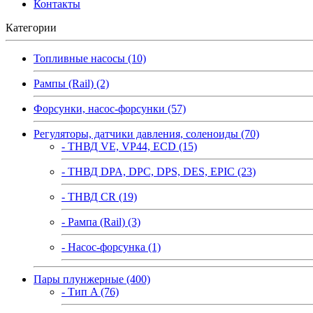
Контакты
Категории
Топливные насосы (10)
Рампы (Rail) (2)
Форсунки, насос-форсунки (57)
Регуляторы, датчики давления, соленоиды (70)
- ТНВД VE, VP44, ECD (15)
- ТНВД DPA, DPC, DPS, DES, EPIC (23)
- ТНВД CR (19)
- Рампа (Rail) (3)
- Насос-форсунка (1)
Пары плунжерные (400)
- Тип A (76)