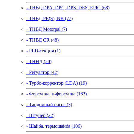
- ТНВД DPA, DPC, DPS, DES, EPIC (68)
- ТНВД PE(S), NB (77)
- ТНВД Motorpal (7)
- ТНВД CR (48)
- PLD-секция (1)
- ТННД (20)
- Регулятор (42)
- Турбо-корректор (LDA) (19)
- Форсунка, н-форсунка (163)
- Тандемный насос (3)
- Штуцер (22)
- Шайба, термошайба (106)