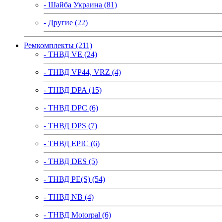
- Шайба Украина (81)
- Другие (22)
Ремкомплекты (211)
- ТНВД VE (24)
- ТНВД VP44, VRZ (4)
- ТНВД DPA (15)
- ТНВД DPC (6)
- ТНВД DPS (7)
- ТНВД EPIC (6)
- ТНВД DES (5)
- ТНВД PE(S) (54)
- ТНВД NB (4)
- ТНВД Motorpal (6)