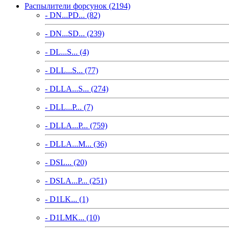
Распылители форсунок (2194)
- DN...PD... (82)
- DN...SD... (239)
- DL...S... (4)
- DLL...S... (77)
- DLLA...S... (274)
- DLL...P... (7)
- DLLA...P... (759)
- DLLA...M... (36)
- DSL... (20)
- DSLA...P... (251)
- D1LK... (1)
- D1LMK... (10)