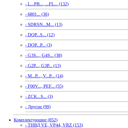
- L...PB..., ...FL... (132)
- 6801... (36)
- SDRSN...M... (13)
- DOP...S... (12)
- DOP...P... (3)
- G3S..., G4S... (38)
- G2P..., G3P... (13)
- M...P..., V...P... (14)
- F00V..., PEF... (55)
- ZCK...S... (3)
- Другие (99)
Комплектующие (852)
- ТНВД VE, VP44, VRZ (153)