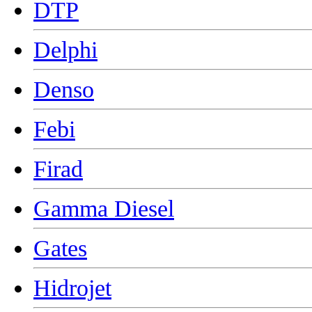
DTP
Delphi
Denso
Febi
Firad
Gamma Diesel
Gates
Hidrojet