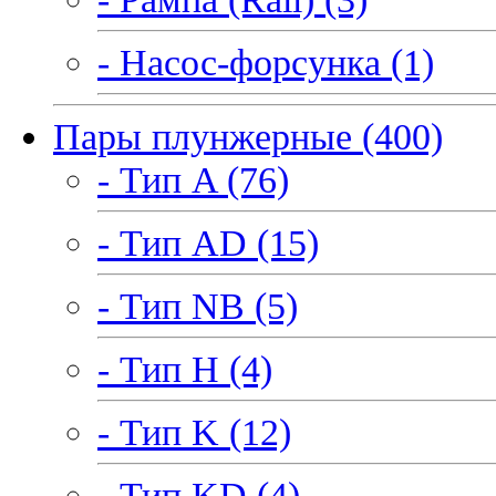
- Насос-форсунка (1)
Пары плунжерные (400)
- Тип A (76)
- Тип AD (15)
- Тип NB (5)
- Тип H (4)
- Тип K (12)
- Тип KD (4)