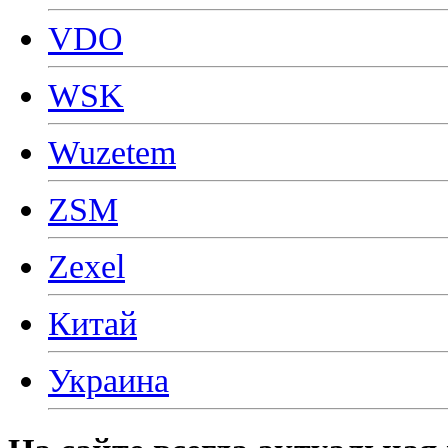
VDO
WSK
Wuzetem
ZSM
Zexel
Китай
Украина