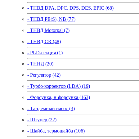
- ТНВД DPA, DPC, DPS, DES, EPIC (68)
- ТНВД PE(S), NB (77)
- ТНВД Motorpal (7)
- ТНВД CR (48)
- PLD-секция (1)
- ТННД (20)
- Регулятор (42)
- Турбо-корректор (LDA) (19)
- Форсунка, н-форсунка (163)
- Тандемный насос (3)
- Штуцер (22)
- Шайба, термошайба (106)