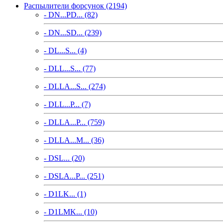
Распылители форсунок (2194)
- DN...PD... (82)
- DN...SD... (239)
- DL...S... (4)
- DLL...S... (77)
- DLLA...S... (274)
- DLL...P... (7)
- DLLA...P... (759)
- DLLA...M... (36)
- DSL... (20)
- DSLA...P... (251)
- D1LK... (1)
- D1LMK... (10)