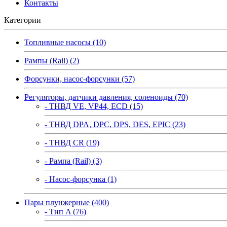
Контакты
Категории
Топливные насосы (10)
Рампы (Rail) (2)
Форсунки, насос-форсунки (57)
Регуляторы, датчики давления, соленоиды (70)
- ТНВД VE, VP44, ECD (15)
- ТНВД DPA, DPC, DPS, DES, EPIC (23)
- ТНВД CR (19)
- Рампа (Rail) (3)
- Насос-форсунка (1)
Пары плунжерные (400)
- Тип A (76)