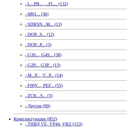
- L...PB..., ...FL... (132)
- 6801... (36)
- SDRSN...M... (13)
- DOP...S... (12)
- DOP...P... (3)
- G3S..., G4S... (38)
- G2P..., G3P... (13)
- M...P..., V...P... (14)
- F00V..., PEF... (55)
- ZCK...S... (3)
- Другие (99)
Комплектующие (852)
- ТНВД VE, VP44, VRZ (153)