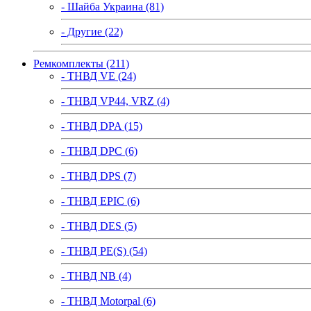
- Шайба Украина (81)
- Другие (22)
Ремкомплекты (211)
- ТНВД VE (24)
- ТНВД VP44, VRZ (4)
- ТНВД DPA (15)
- ТНВД DPC (6)
- ТНВД DPS (7)
- ТНВД EPIC (6)
- ТНВД DES (5)
- ТНВД PE(S) (54)
- ТНВД NB (4)
- ТНВД Motorpal (6)