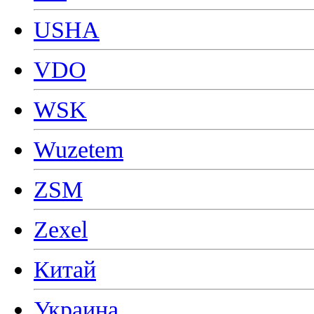
USHA
VDO
WSK
Wuzetem
ZSM
Zexel
Китай
Украина