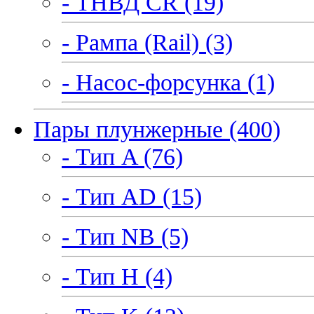
- ТНВД CR (19)
- Рампа (Rail) (3)
- Насос-форсунка (1)
Пары плунжерные (400)
- Тип A (76)
- Тип AD (15)
- Тип NB (5)
- Тип H (4)