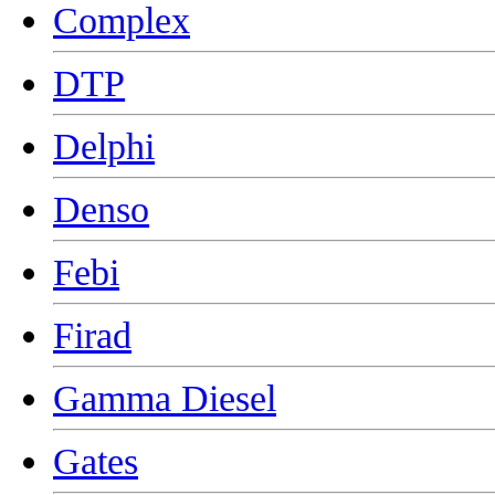
Complex
DTP
Delphi
Denso
Febi
Firad
Gamma Diesel
Gates