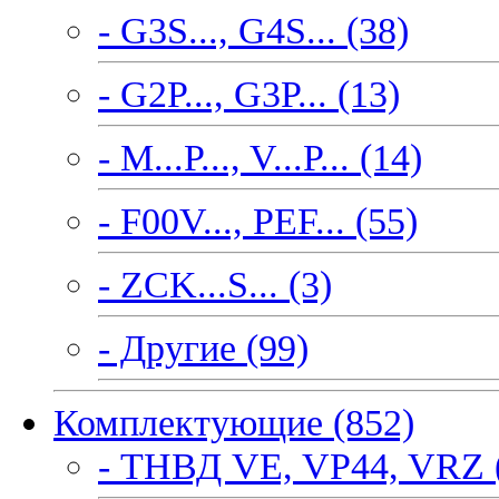
- G3S..., G4S... (38)
- G2P..., G3P... (13)
- M...P..., V...P... (14)
- F00V..., PEF... (55)
- ZCK...S... (3)
- Другие (99)
Комплектующие (852)
- ТНВД VE, VP44, VRZ 