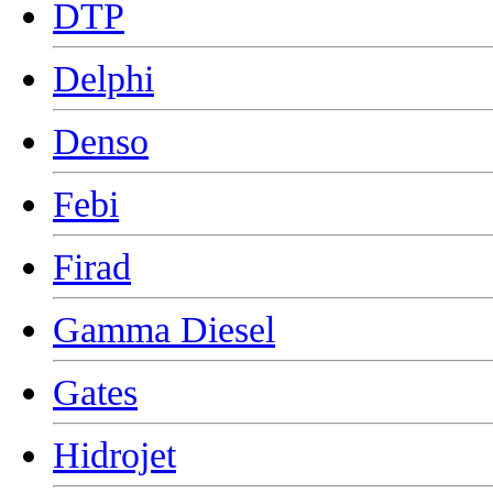
DTP
Delphi
Denso
Febi
Firad
Gamma Diesel
Gates
Hidrojet