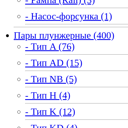
- Насос-форсунка (1)
Пары плунжерные (400)
- Тип A (76)
- Тип AD (15)
- Тип NB (5)
- Тип H (4)
- Тип K (12)
- Тип KD (4)