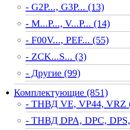
- G2P..., G3P... (13)
- M...P..., V...P... (14)
- F00V..., PEF... (55)
- ZCK...S... (3)
- Другие (99)
Комплектующие (851)
- ТНВД VE, VP44, VRZ 
- ТНВД DPA, DPC, DPS,