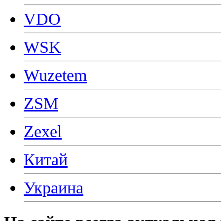
VDO
WSK
Wuzetem
ZSM
Zexel
Китай
Украина