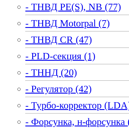
- ТНВД PE(S), NB (77)
- ТНВД Motorpal (7)
- ТНВД CR (47)
- PLD-секция (1)
- ТННД (20)
- Регулятор (42)
- Турбо-корректор (LDA)
- Форсунка, н-форсунка 