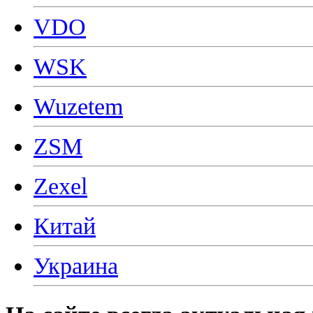
VDO
WSK
Wuzetem
ZSM
Zexel
Китай
Украина