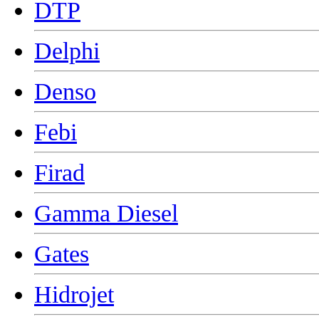
DTP
Delphi
Denso
Febi
Firad
Gamma Diesel
Gates
Hidrojet