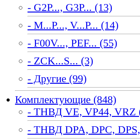
- G2P..., G3P... (13)
- M...P..., V...P... (14)
- F00V..., PEF... (55)
- ZCK...S... (3)
- Другие (99)
Комплектующие (848)
- ТНВД VE, VP44, VRZ 
- ТНВД DPA, DPC, DPS,