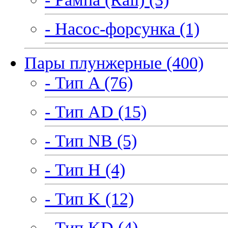
- Насос-форсунка (1)
Пары плунжерные (400)
- Тип A (76)
- Тип AD (15)
- Тип NB (5)
- Тип H (4)
- Тип K (12)
- Тип KD (4)