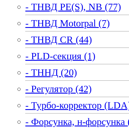
- ТНВД PE(S), NB (77)
- ТНВД Motorpal (7)
- ТНВД CR (44)
- PLD-секция (1)
- ТННД (20)
- Регулятор (42)
- Турбо-корректор (LDA)
- Форсунка, н-форсунка 