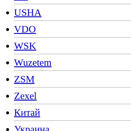
USHA
VDO
WSK
Wuzetem
ZSM
Zexel
Китай
Украина