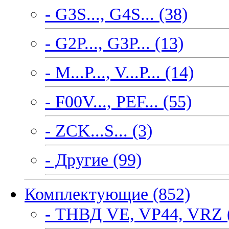
- G3S..., G4S... (38)
- G2P..., G3P... (13)
- M...P..., V...P... (14)
- F00V..., PEF... (55)
- ZCK...S... (3)
- Другие (99)
Комплектующие (852)
- ТНВД VE, VP44, VRZ 