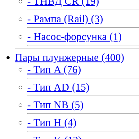
- ТНВД CR (19)
- Рампа (Rail) (3)
- Насос-форсунка (1)
Пары плунжерные (400)
- Тип A (76)
- Тип AD (15)
- Тип NB (5)
- Тип H (4)