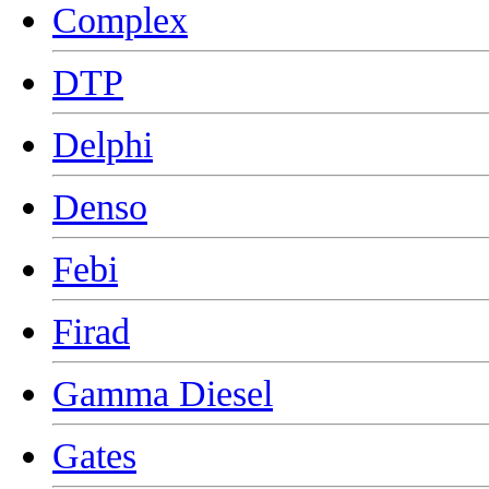
Complex
DTP
Delphi
Denso
Febi
Firad
Gamma Diesel
Gates