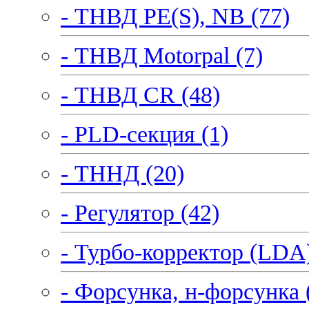
- ТНВД PE(S), NB (77)
- ТНВД Motorpal (7)
- ТНВД CR (48)
- PLD-секция (1)
- ТННД (20)
- Регулятор (42)
- Турбо-корректор (LDA)
- Форсунка, н-форсунка 