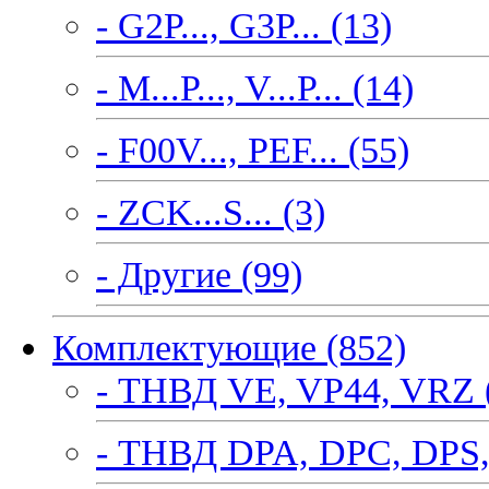
- G2P..., G3P... (13)
- M...P..., V...P... (14)
- F00V..., PEF... (55)
- ZCK...S... (3)
- Другие (99)
Комплектующие (852)
- ТНВД VE, VP44, VRZ 
- ТНВД DPA, DPC, DPS,