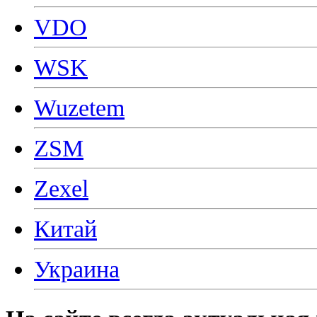
VDO
WSK
Wuzetem
ZSM
Zexel
Китай
Украина