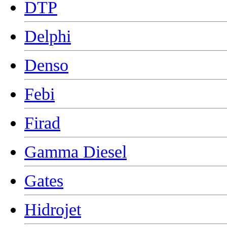
DTP
Delphi
Denso
Febi
Firad
Gamma Diesel
Gates
Hidrojet