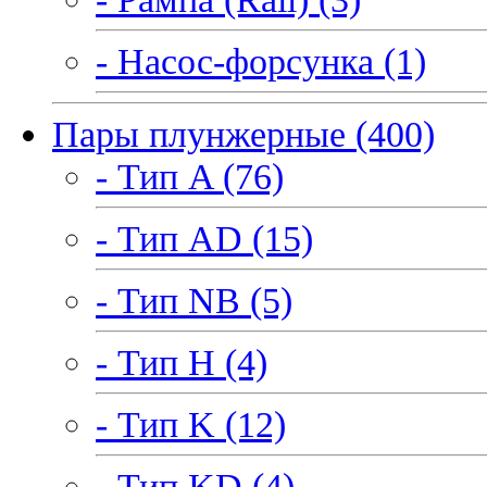
- Насос-форсунка (1)
Пары плунжерные (400)
- Тип A (76)
- Тип AD (15)
- Тип NB (5)
- Тип H (4)
- Тип K (12)
- Тип KD (4)