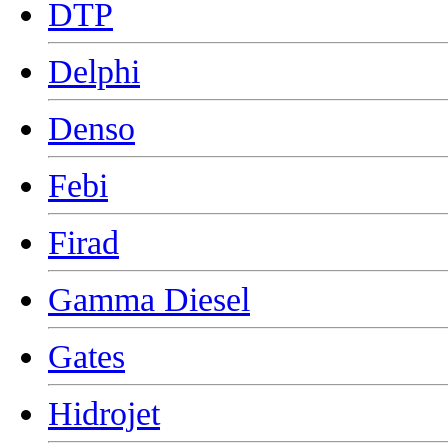
DTP
Delphi
Denso
Febi
Firad
Gamma Diesel
Gates
Hidrojet