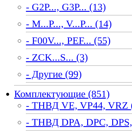
- G2P..., G3P... (13)
- M...P..., V...P... (14)
- F00V..., PEF... (55)
- ZCK...S... (3)
- Другие (99)
Комплектующие (851)
- ТНВД VE, VP44, VRZ 
- ТНВД DPA, DPC, DPS,