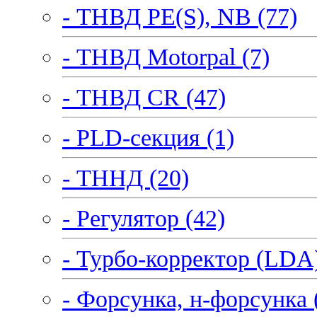
- ТНВД PE(S), NB (77)
- ТНВД Motorpal (7)
- ТНВД CR (47)
- PLD-секция (1)
- ТННД (20)
- Регулятор (42)
- Турбо-корректор (LDA)
- Форсунка, н-форсунка 