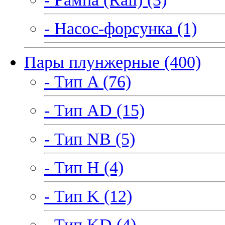
- Насос-форсунка (1)
Пары плунжерные (400)
- Тип A (76)
- Тип AD (15)
- Тип NB (5)
- Тип H (4)
- Тип K (12)
- Тип KD (4)