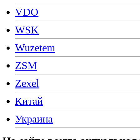
VDO
WSK
Wuzetem
ZSM
Zexel
Китай
Украина